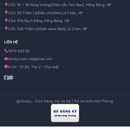
CS2: 16 + 18 Hùng Vương(Chân cầu Tam Bạc), Hồng Bàng, HP
CS3: 65 Thiên Lôi(Gần chợ Đôn),Lê Chân, HP
CS4: 97a Bạch Đằng,Hồng Bàng, HP
CS5: 529 Thiên Lôi(Gần Aone Mall),Lê Chân, HP
LIÊN HỆ
0974 820 59
ababy.com.vn@gmai.com
8:00 – 21:30, Thứ 2 – Chủ nhật
@ababy - Cửa hàng mẹ và bé | Đồ sơ sinh Hải Phòng