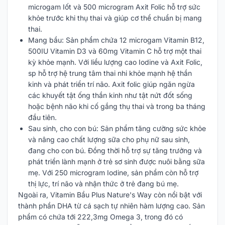
microgam Iốt và 500 microgram Axit Folic hỗ trợ sức
khỏe trước khi thụ thai và giúp cơ thể chuẩn bị mang
thai.
Mang bầu: Sản phẩm chứa 12 microgam Vitamin B12,
500IU Vitamin D3 và 60mg Vitamin C hỗ trợ một thai
kỳ khỏe mạnh. Với liều lượng cao Iodine và Axit Folic,
sp hỗ trợ hệ trung tâm thai nhi khỏe mạnh hệ thần
kinh và phát triển trí não. Axit folic giúp ngăn ngừa
các khuyết tật ống thần kinh như tật nứt đốt sống
hoặc bệnh não khi cố gắng thụ thai và trong ba tháng
đầu tiên.
Sau sinh, cho con bú: Sản phẩm tăng cường sức khỏe
và nâng cao chất lượng sữa cho phụ nữ sau sinh,
đang cho con bú. Đồng thời hỗ trợ sự tăng trưởng và
phát triển lành mạnh ở trẻ sơ sinh được nuôi bằng sữa
mẹ. Với 250 microgram Iodine, sản phẩm còn hỗ trợ
thị lực, trí não và nhận thức ở trẻ đang bú mẹ.
Ngoài ra, Vitamin Bầu Plus Nature's Way còn nổi bật với
thành phần DHA từ cá sạch tự nhiên hàm lượng cao. Sản
phẩm có chứa tới 222,3mg Omega 3, trong đó có