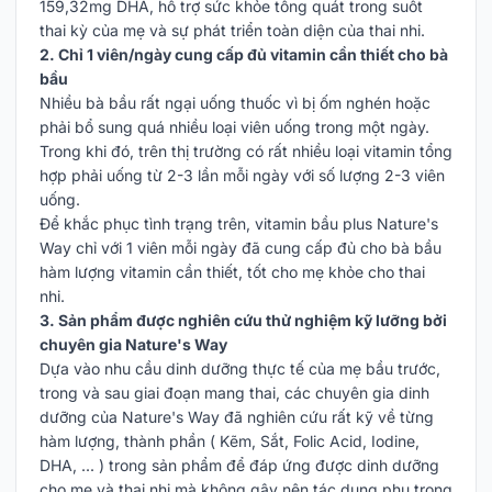
159,32mg DHA, hỗ trợ sức khỏe tổng quát trong suốt
thai kỳ của mẹ và sự phát triển toàn diện của thai nhi.
2. Chỉ 1 viên/ngày cung cấp đủ vitamin cần thiết cho bà
bầu
Nhiều bà bầu rất ngại uống thuốc vì bị ốm nghén hoặc
phải bổ sung quá nhiều loại viên uống trong một ngày.
Trong khi đó, trên thị trường có rất nhiều loại vitamin tổng
hợp phải uống từ 2-3 lần mỗi ngày với số lượng 2-3 viên
uống.
Để khắc phục tình trạng trên, vitamin bầu plus Nature's
Way chỉ với 1 viên mỗi ngày đã cung cấp đủ cho bà bầu
hàm lượng vitamin cần thiết, tốt cho mẹ khỏe cho thai
nhi.
3. Sản phẩm được nghiên cứu thử nghiệm kỹ lưỡng bởi
chuyên gia Nature's Way
Dựa vào nhu cầu dinh dưỡng thực tế của mẹ bầu trước,
trong và sau giai đoạn mang thai, các chuyên gia dinh
dưỡng của Nature's Way đã nghiên cứu rất kỹ về từng
hàm lượng, thành phần ( Kẽm, Sắt, Folic Acid, Iodine,
DHA, ... ) trong sản phẩm để đáp ứng được dinh dưỡng
cho mẹ và thai nhi mà không gây nên tác dụng phụ trong