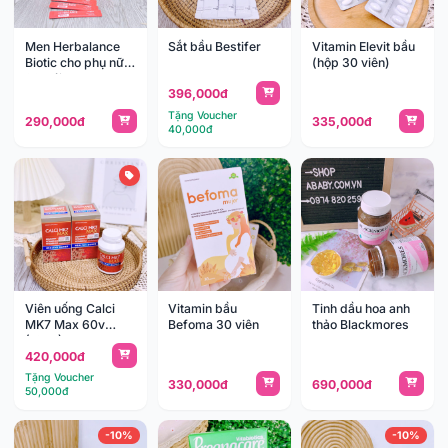
Men Herbalance
Sắt bầu Bestifer
Vitamin Elevit bầu
Biotic cho phụ nữ
(hộp 30 viên)
30 gói
396,000đ
Tặng Voucher
290,000đ
335,000đ
40,000đ
Viên uống Calci
Vitamin bầu
Tinh dầu hoa anh
MK7 Max 60v
Befoma 30 viên
thảo Blackmores
(18y+)
420,000đ
Tặng Voucher
330,000đ
690,000đ
50,000đ
-10%
-10%