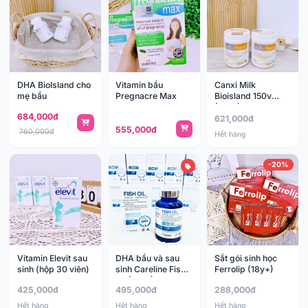
DHA BioIsland cho
Vitamin bầu
Canxi Milk
mẹ bầu
Pregnacre Max
Bioisland 150v
(12y+)
684,000đ
621,000đ
555,000đ
760,000đ
Hết hàng
-20%
Vitamin Elevit sau
DHA bầu và sau
Sắt gói sinh học
sinh (hộp 30 viên)
sinh Careline Fish
Ferrolip (18y+)
Oil (18y+)
425,000đ
495,000đ
288,000đ
Hết hàng
Hết hàng
Hết hàng