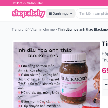
Hotline:
0974.820.259
Danh mục
Trang chủ
Vitamin cho mẹ
Tinh dầu hoa anh thảo Blackmo
Ti
Hộp
Thư
6
−