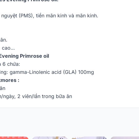
h nguyệt (PMS), tiền mãn kinh và mãn kinh.
cân.
ol cao…
vening Primrose oil
 6 chứa:
ding: gamma-Linolenic acid (GLA) 100mg
kmores :
 ăn
/ngày, 2 viên/lần trong bữa ăn