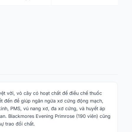
ệt vời, vỏ cây có hoạt chất để điều chế thuốc
biết đến để giúp ngăn ngừa xơ cứng động mạch,
kinh, PMS, vú nang xơ, đa xơ cứng, và huyết áp
 gan. Blackmores Evening Primrose (190 viên) cũng
ự trao đổi chất.