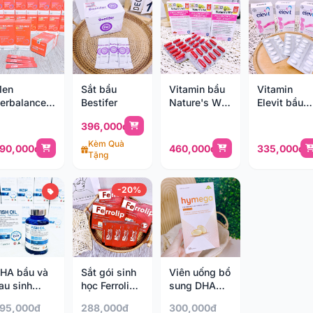
en
Sắt bầu
Vitamin bầu
Vitamin
erbalance
Bestifer
Nature's Way
Elevit bầu
iotic cho
(30v)
(hộp 30 viê
396,000đ
hụ nữ 30
ói
Kèm Quà
90,000đ
460,000đ
335,000đ
Tặng
-20%
HA bầu và
Sắt gói sinh
Viên uống bổ
au sinh
học Ferrolip
sung DHA
areline Fish
(18y+)
tinh khiết
95,000đ
288,000đ
300,000đ
il (18y+)
Hymega 30