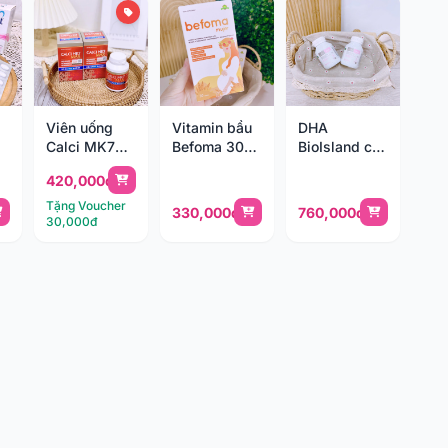
Viên uống
Vitamin bầu
DHA
Calci MK7
Befoma 30
BioIsland cho
n)
Max 60v
viên
mẹ bầu
420,000đ
(18y+)
Tặng Voucher
330,000đ
760,000đ
30,000đ