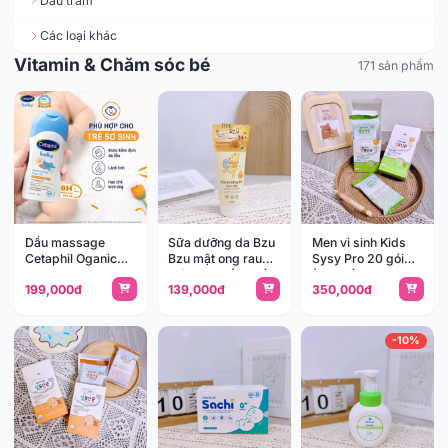
Dầu tràm
Các loại khác
Vitamin & Chăm sóc bé
171 sản phẩm
Dầu massage
Sữa dưỡng da Bzu
Men vi sinh Kids
Cetaphil Oganic
Bzu mật ong rau
Sysy Pro 20 gói
Calendula
má 200ml (0-3y)
(24m+)
199,000đ
139,000đ
350,000đ
-10%