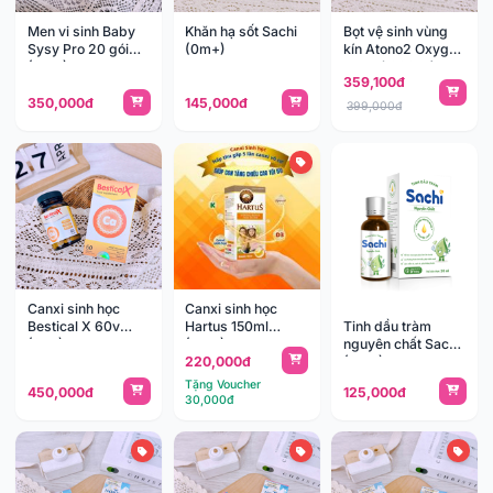
Men vi sinh Baby
Khăn hạ sốt Sachi
Bọt vệ sinh vùng
Sysy Pro 20 gói
(0m+)
kín Atono2 Oxygen
(0m+)
cho bé 300g (
359,100đ
3m+)
350,000đ
145,000đ
399,000đ
Canxi sinh học
Canxi sinh học
Tinh dầu tràm
Bestical X 60v
Hartus 150ml
nguyên chất Sachi
(8y+)
(4m+)
220,000đ
(0m+)
Tặng Voucher
450,000đ
125,000đ
30,000đ