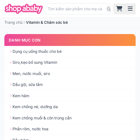
Trang chủ
Vitamin & Chăm sóc bé
DANH MỤC CON
Dụng cụ uống thuốc cho bé
Siro,kẹo bổ sung Vitamin
Men, nước muối, siro
Dầu gội, sữa tắm
Kem hăm
Kem chống nẻ, dưỡng da
Kem chống muỗi & côn trùng cắn
Phấn rôm, nước hoa