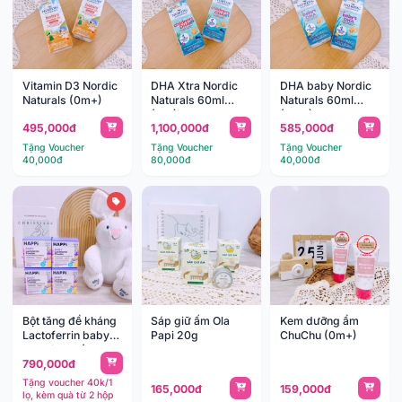
Vitamin D3 Nordic
DHA Xtra Nordic
DHA baby Nordic
Naturals (0m+)
Naturals 60ml
Naturals 60ml
(1y+)
(0m+)
495,000đ
1,100,000đ
585,000đ
Tặng Voucher
Tặng Voucher
Tặng Voucher
40,000đ
80,000đ
40,000đ
Bột tăng đề kháng
Sáp giữ ấm Ola
Kem dưỡng ẩm
Lactoferrin baby
Papi 20g
ChuChu (0m+)
Happi 28g (1-
790,000đ
36m)
Tặng voucher 40k/1
165,000đ
159,000đ
lọ, kèm quà từ 2 hộp