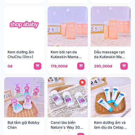
Kem dưỡng ẩm
Kem bôi rạn da
Dầu massage rạn
ChuChu (0m+)
Kutieskin Mama
da Kutieskin Mama
50g
125ml
0đ
179,000đ
295,000đ
Bọt tắm gội Bobby
Canxi tảo biển
Kem dưỡng ẩm và
Chan
Nature's Way 30
làm dịu da Cetaphil
viên (6m+)
100g