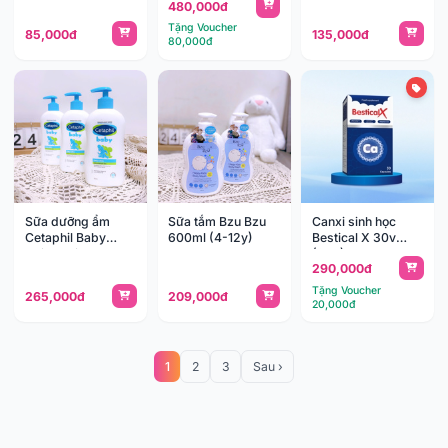
480,000đ
Tặng Voucher
85,000đ
135,000đ
80,000đ
Sữa dưỡng ẩm
Sữa tắm Bzu Bzu
Canxi sinh học
Cetaphil Baby
600ml (4-12y)
Bestical X 30v
Daily Lotion 400ml
(8y+)
290,000đ
Tặng Voucher
265,000đ
209,000đ
20,000đ
1
2
3
Sau ›