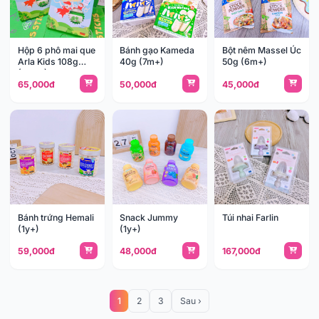
Hộp 6 phô mai que
Bánh gạo Kameda
Bột nêm Massel Úc
Arla Kids 108g
40g (7m+)
50g (6m+)
(12m+)
65,000đ
50,000đ
45,000đ
Bánh trứng Hemali
Snack Jummy
Túi nhai Farlin
(1y+)
(1y+)
59,000đ
48,000đ
167,000đ
1
2
3
Sau ›