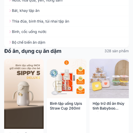
Nước hoa quả, yến, hồng sâm
Bát, khay tập ăn
Thìa đũa, bình thìa, túi nhai tập ăn
Bình, cốc uống nước
Bộ chế biến ăn dặm
Đồ ăn, dụng cụ ăn dặm
328 sản phẩm
Bình tập uống Upis
Hộp trữ đồ ăn thủy
Straw Cup 260ml
tinh Babyboo
vuông 140ml