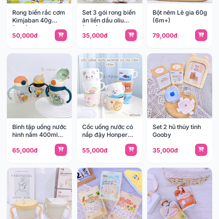
Rong biển rắc cơm
Set 3 gói rong biển
Bột nêm Lê gia 60g
Kimjaban 40g
ăn liền dầu oliu
(6m+)
(3y+)
(3y+)
50,000đ
35,000đ
79,000đ
Bình tập uống nước
Cốc uống nước có
Set 2 hũ thủy tinh
hình nấm 400ml
nắp đậy Honper
Gooby
HK2501
HP2406
65,000đ
55,000đ
35,000đ