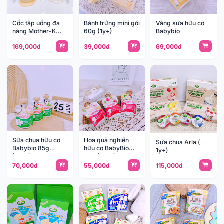
Cốc tập uống đa
Bánh trứng mini gói
Váng sữa hữu cơ
năng Mother-K
60g (1y+)
Babybio
KM89108
169,000đ
39,000đ
69,000đ
Sữa chua hữu cơ
Hoa quả nghiền
Sữa chua Arla (
Babybio 85g
hữu cơ BabyBio
1y+)
(6m+)
90g (6m+)
70,000đ
55,000đ
115,000đ