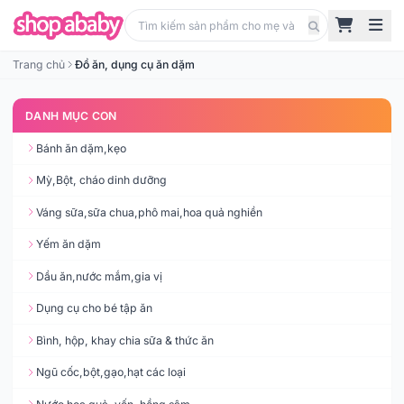
Trang chủ
Đồ ăn, dụng cụ ăn dặm
DANH MỤC CON
Bánh ăn dặm,kẹo
Mỳ,Bột, cháo dinh dưỡng
Váng sữa,sữa chua,phô mai,hoa quả nghiền
Yếm ăn dặm
Dầu ăn,nước mắm,gia vị
Dụng cụ cho bé tập ăn
Bình, hộp, khay chia sữa & thức ăn
Ngũ cốc,bột,gạo,hạt các loại