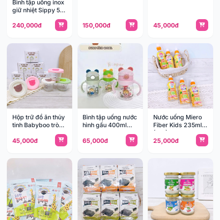
Bình tập uống inox
giữ nhiệt Sippy 5
DELUXE
240,000đ
150,000đ
45,000đ
FB0268XH
Hộp trữ đồ ăn thủy
Bình tập uống nước
Nước uống Miero
tinh Babyboo tròn
hình gấu 400ml
Fiber Kids 235ml
210ml
HK2502
(1y+)
45,000đ
65,000đ
25,000đ