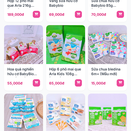
Hộp 12 phô mai
Váng sữa hữu cơ
Sữa chua hữu cơ
que Arla 216g
Babybio
Babybio 85g
(12m+)
(6m+)
189,000đ
69,000đ
70,000đ
Hoa quả nghiền
Hộp 6 phô mai que
Sữa chua bledina
hữu cơ BabyBio
Arla Kids 108g
6m+ (Mẫu mới)
90g (6m+)
(12m+)
55,000đ
65,000đ
15,000đ