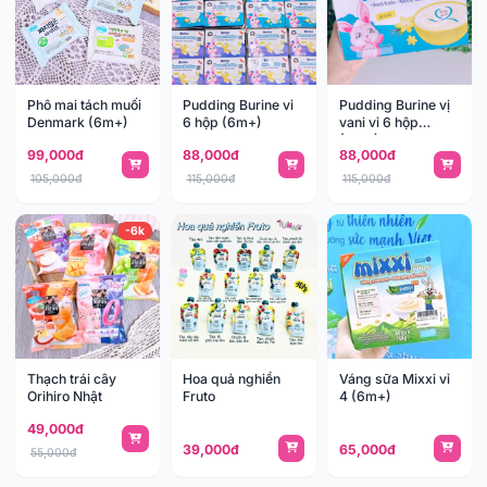
Phô mai tách muối
Pudding Burine vỉ
Pudding Burine vị
Denmark (6m+)
6 hộp (6m+)
vani vỉ 6 hộp
(6m+)
99,000đ
88,000đ
88,000đ
105,000đ
115,000đ
115,000đ
-6k
Thạch trái cây
Hoa quả nghiền
Váng sữa Mixxi vỉ
Orihiro Nhật
Fruto
4 (6m+)
49,000đ
39,000đ
65,000đ
55,000đ