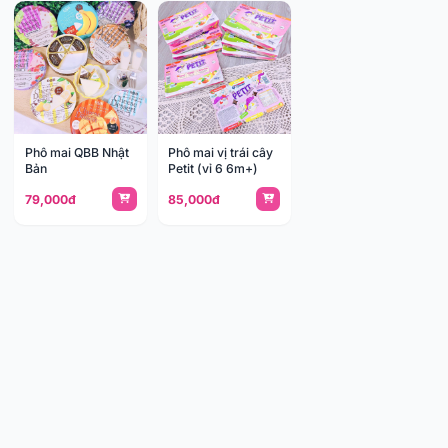
Phô mai QBB Nhật
Phô mai vị trái cây
Bản
Petit (vỉ 6 6m+)
79,000đ
85,000đ