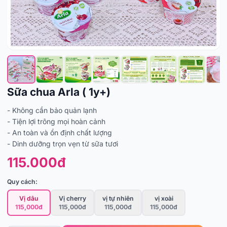
Sữa chua Arla ( 1y+)
- Không cần bảo quản lạnh
- Tiện lợi trông mọi hoàn cảnh
- An toàn và ổn định chất lượng
- Dinh dưỡng trọn vẹn từ sữa tươi
115.000đ
Quy cách:
Vị dâu
Vị cherry
vị tự nhiên
vị xoài
115,000đ
115,000đ
115,000đ
115,000đ