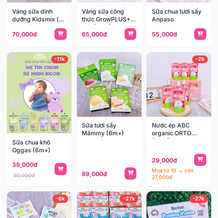
Váng sữa dinh
Váng sữa công
Sữa chua tươi sấy
dưỡng Kidsmix (vỉ
thức GrowPLUS+
Anpaso
4 6m+)
vỉ 4 (6m+)
70,000đ
65,000đ
55,000đ
-11k
-2k
Sữa tươi sấy
Nước ép ABC
Mămmy (6m+)
organic ORTO
(6m+)
Sữa chua khô
Oggas (6m+)
29,000đ
39,000đ
Mua từ 10 → còn
89,000đ
50,000đ
27,000đ
-6k
-27k
-27k