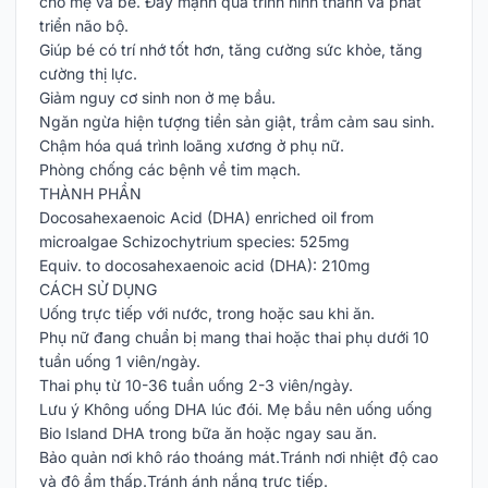
cho mẹ và bé. Đẩy mạnh quá trình hình thành và phát
triển não bộ.
Giúp bé có trí nhớ tốt hơn, tăng cường sức khỏe, tăng
cường thị lực.
Giảm nguy cơ sinh non ở mẹ bầu.
Ngăn ngừa hiện tượng tiền sản giật, trầm cảm sau sinh.
Chậm hóa quá trình loãng xương ở phụ nữ.
Phòng chống các bệnh về tim mạch.
THÀNH PHẦN
Docosahexaenoic Acid (DHA) enriched oil from
microalgae Schizochytrium species: 525mg
Equiv. to docosahexaenoic acid (DHA): 210mg
CÁCH SỬ DỤNG
Uống trực tiếp với nước, trong hoặc sau khi ăn.
Phụ nữ đang chuẩn bị mang thai hoặc thai phụ dưới 10
tuần uống 1 viên/ngày.
Thai phụ từ 10-36 tuần uống 2-3 viên/ngày.
Lưu ý Không uống DHA lúc đói. Mẹ bầu nên uống uống
Bio Island DHA trong bữa ăn hoặc ngay sau ăn.
Bảo quản nơi khô ráo thoáng mát.Tránh nơi nhiệt độ cao
và độ ẩm thấp.Tránh ánh nắng trực tiếp.