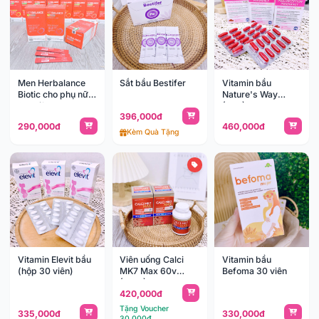
Men Herbalance
Sắt bầu Bestifer
Vitamin bầu
Biotic cho phụ nữ
Nature's Way
30 gói
(30v)
396,000đ
290,000đ
460,000đ
Kèm Quà Tặng
Vitamin Elevit bầu
Viên uống Calci
Vitamin bầu
(hộp 30 viên)
MK7 Max 60v
Befoma 30 viên
(18y+)
420,000đ
Tặng Voucher
335,000đ
330,000đ
30,000đ