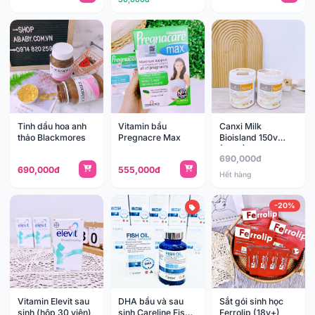
Tinh dầu hoa anh
Vitamin bầu
Canxi Milk
thảo Blackmores
Pregnacre Max
Bioisland 150v
(12y+)
690,000đ
690,000đ
555,000đ
Hết hàng
-20%
Vitamin Elevit sau
DHA bầu và sau
Sắt gói sinh học
sinh (hộp 30 viên)
sinh Careline Fish
Ferrolip (18y+)