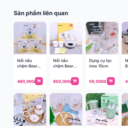
Sản phẩm liên quan
Nồi nấu
Nồi nấu
Dụng cụ lọc
N
chậm Bear
chậm Bear
inox 15cm
B
0.8 L bản
bản quốc tế
lí
quốc tế
1.6L
480,000đ
850,000đ
56,000đ
4