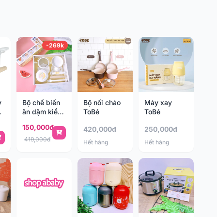
-269k
Bộ nồi chảo
Máy xay
y
Bộ chế biến
ToBé
ToBé
ăn dặm kiểu
Nhật Richell
150,000đ
420,000đ
250,000đ
419,000đ
Hết hàng
Hết hàng