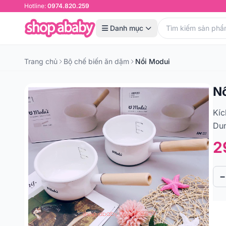
Hotline:
0974.820.259
Danh mục
Trang chủ
Bộ chế biến ăn dặm
Nồi Modui
N
Kíc
Dun
2
−