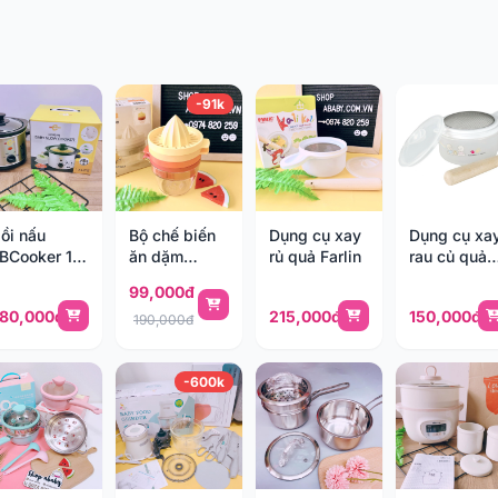
-91k
ồi nấu
Bộ chế biến
Dụng cụ xay
Dụng cụ xa
BCooker 1,5
ăn dặm
rủ quả Farlin
rau củ quả
t
Libera Listta
Farlin PER-
99,000đ
241
80,000đ
215,000đ
150,000đ
190,000đ
-600k