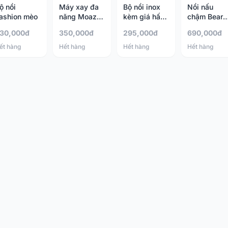
ộ nồi
Máy xay đa
Bộ nồi inox
Nồi nấu
ashion mèo
năng Moaz
kèm giá hấp
chậm Bear
BéBé Mb032
Milk Pot
1.6L
30,000đ
350,000đ
295,000đ
690,000đ
16cm
ết hàng
Hết hàng
Hết hàng
Hết hàng