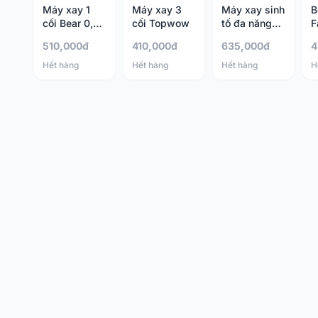
Máy xay 1
Máy xay 3
Máy xay sinh
B
cối Bear 0,6L
cối Topwow
tố đa năng
F
QSJ D02Q1
Bear BL-
510,000đ
410,000đ
635,000đ
4
B10V2
Hết hàng
Hết hàng
Hết hàng
H