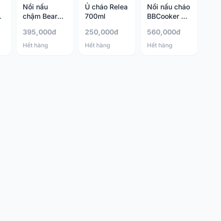
Nồi nấu
Ủ cháo Relea
Nồi nấu cháo
chậm Bear
700ml
BBCooker 2,5
0,8L
lít
395,000đ
250,000đ
560,000đ
Hết hàng
Hết hàng
Hết hàng