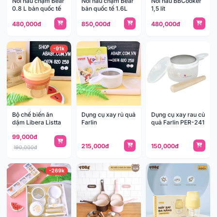
Nồi nấu chậm Bear
Nồi nấu chậm Bear
Nồi nấu BBCooker
0.8 L bản quốc tế
bản quốc tế 1.6L
1,5 lít
480,000đ
850,000đ
480,000đ
-91k
Bộ chế biến ăn
Dụng cụ xay rủ quả
Dụng cụ xay rau củ
dặm Libera Listta
Farlin
quả Farlin PER-241
99,000đ
215,000đ
150,000đ
190,000đ
-269k