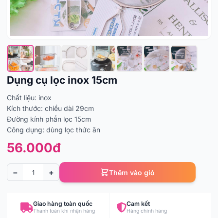
Dụng cụ lọc inox 15cm
Chất liệu: inox
Kích thước: chiều dài 29cm
Đường kính phần lọc 15cm
Công dụng: dùng lọc thức ăn
56.000đ
−
+
Thêm vào giỏ
Giao hàng toàn quốc
Cam kết
Thanh toán khi nhận hàng
Hàng chính hãng