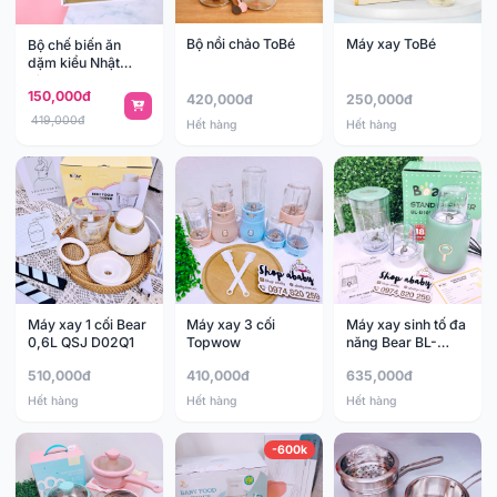
Bộ nồi chảo ToBé
Máy xay ToBé
Bộ chế biến ăn
dặm kiểu Nhật
Richell
150,000đ
420,000đ
250,000đ
419,000đ
Hết hàng
Hết hàng
Máy xay 1 cối Bear
Máy xay 3 cối
Máy xay sinh tố đa
0,6L QSJ D02Q1
Topwow
năng Bear BL-
B10V2
510,000đ
410,000đ
635,000đ
Hết hàng
Hết hàng
Hết hàng
-600k