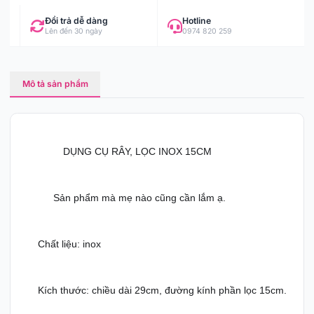
Đổi trả dễ dàng
Hotline
Lên đến 30 ngày
0974 820 259
Mô tả sản phẩm
DỤNG CỤ RÂY, LỌC INOX 15CM 
💢
❌
⭕️
💢
❌
⭕️
 Sản phẩm mà mẹ nào cũng cần lắm ạ. 
➡️
➡️
Chất liệu: inox
✌️
Kích thước: chiều dài 29cm, đường kính phần lọc 15cm.
✌️