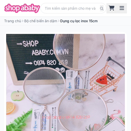
Trang chủ
Bộ chế biến ăn dặm
Dụng cụ lọc inox 15cm