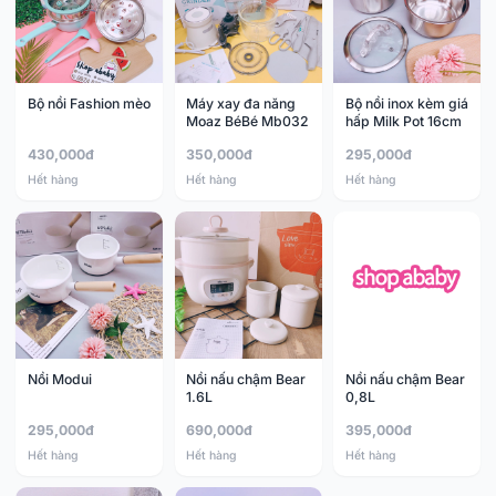
Bộ nồi Fashion mèo
Máy xay đa năng
Bộ nồi inox kèm giá
Moaz BéBé Mb032
hấp Milk Pot 16cm
430,000đ
350,000đ
295,000đ
Hết hàng
Hết hàng
Hết hàng
Nồi Modui
Nồi nấu chậm Bear
Nồi nấu chậm Bear
1.6L
0,8L
295,000đ
690,000đ
395,000đ
Hết hàng
Hết hàng
Hết hàng