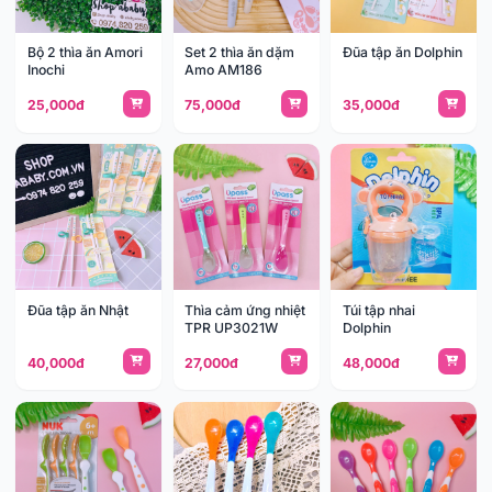
Bộ 2 thìa ăn Amori
Set 2 thìa ăn dặm
Đũa tập ăn Dolphin
Inochi
Amo AM186
25,000đ
75,000đ
35,000đ
Đũa tập ăn Nhật
Thìa cảm ứng nhiệt
Túi tập nhai
TPR UP3021W
Dolphin
40,000đ
27,000đ
48,000đ