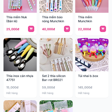
Thìa mềm Nuk
Thìa mềm báo
Thìa mềm
(Bán lẻ)
nóng Munchkin
Munchkin
25,000đ
40,000đ
22,000đ
Thìa inox cán nhựa
Set 2 thìa silicon
Túi nhai b.box
47751
Bar-rot BR021
15,000đ
59,000đ
145,000đ
Hết hàng
Hết hàng
Hết hàng