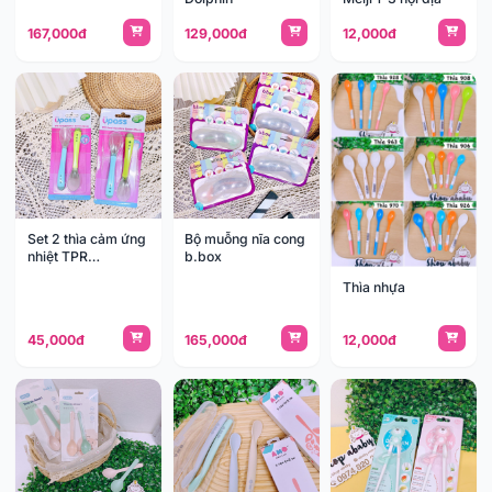
167,000đ
129,000đ
12,000đ
Set 2 thìa cảm ứng
Bộ muỗng nĩa cong
nhiệt TPR
b.box
UP3022W
Thìa nhựa
45,000đ
165,000đ
12,000đ