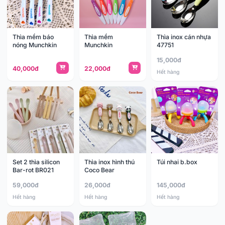
Thìa mềm báo
Thìa mềm
Thìa inox cán nhựa
nóng Munchkin
Munchkin
47751
15,000đ
40,000đ
22,000đ
Hết hàng
Set 2 thìa silicon
Thìa inox hình thú
Túi nhai b.box
Bar-rot BR021
Coco Bear
59,000đ
26,000đ
145,000đ
Hết hàng
Hết hàng
Hết hàng