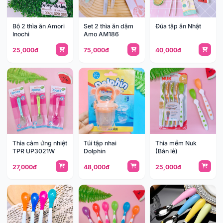
Bộ 2 thìa ăn Amori
Set 2 thìa ăn dặm
Đũa tập ăn Nhật
Inochi
Amo AM186
25,000đ
75,000đ
40,000đ
Thìa cảm ứng nhiệt
Túi tập nhai
Thìa mềm Nuk
TPR UP3021W
Dolphin
(Bán lẻ)
27,000đ
48,000đ
25,000đ