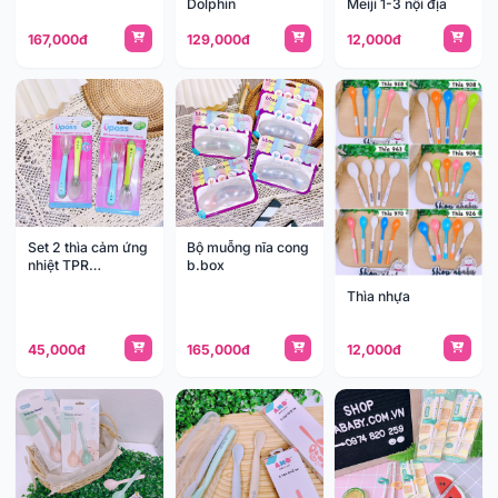
Dolphin
Meiji 1-3 nội địa
167,000đ
129,000đ
12,000đ
Set 2 thìa cảm ứng
Bộ muỗng nĩa cong
nhiệt TPR
b.box
UP3022W
Thìa nhựa
45,000đ
165,000đ
12,000đ