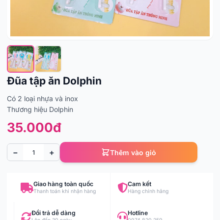
Đũa tập ăn Dolphin
Có 2 loại nhựa và inox
Thương hiệu Dolphin
35.000đ
−
+
Thêm vào giỏ
Giao hàng toàn quốc
Cam kết
Thanh toán khi nhận hàng
Hàng chính hãng
Đổi trả dễ dàng
Hotline