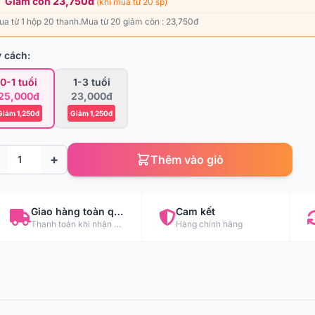
Giảm còn
23,750đ
(khi mua từ 20 sp)
ua từ 1 hộp 20 thanh.Mua từ 20 giảm còn : 23,750đ
 cách:
0-1 tuổi
1-3 tuổi
25,000đ
23,000đ
Giảm 1,250đ
Giảm 1,250đ
+
Thêm vào giỏ
Giao hàng toàn quốc
Cam kết
Thanh toán khi nhận hàng
Hàng chính hãng