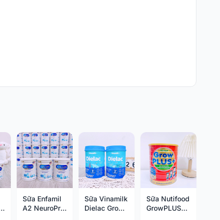
Sữa Enfamil
Sữa Vinamilk
Sữa Nutifood
o
A2 NeuroPro
Dielac Grow
GrowPLUS+
800g
Plus 850g
đỏ 1.5kg (1-