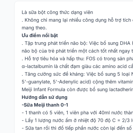
Là sữa bột công thức dạng viên
. Không chỉ mang lại nhiều công dụng hỗ trợ tích 
mang theo.
Ưu điểm nổi bật
. Tập trung phát triển não bộ: Việc bổ sung DHA 
não bộ của trẻ phát triển một cách tốt nhất ngay
. Hỗ trợ tiêu hóa và hấp thu: FOS có trong sản phâ
α-lactalbumin là chất đạm giàu các amino acid cần
. Tăng cường sức đề kháng: Việc bổ sung 5 loại N
5'-guanylate, 5'-Adenylic acid) cộng thêm vitam
Meiji Infant Formula còn được bổ sung lactadher
Hướng dẫn sử dụng
-Sữa Meiji thanh 0-1
- 1 thanh có 5 viên, 1 viên pha với 40ml nước th
- Lấy 1 lượng nước ấm ở nhiệt độ 70 độ C = 2/3 
- Sữa tan rồi thì đổ tiếp phần nước còn lại đến s