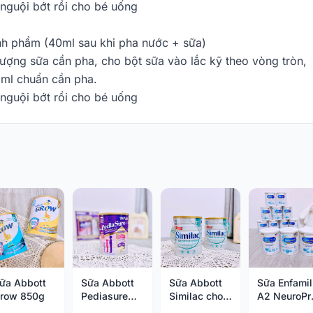
nguội bớt rồi cho bé uống
ành phẩm (40ml sau khi pha nước + sữa)
lượng sữa cần pha, cho bột sữa vào lắc kỹ theo vòng tròn,
ố ml chuẩn cần pha.
nguội bớt rồi cho bé uống
ữa Abbott
Sữa Abbott
Sữa Abbott
Sữa Enfamil
row 850g
Pediasure
Similac cho
A2 NeuroPr
hương vani
trẻ sinh mổ
350g