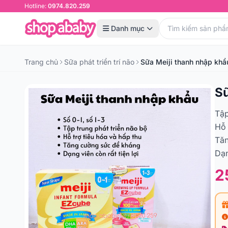
Hotline:
0974.820.259
Danh mục
Trang chủ
Sữa phát triển trí não
Sữa Meiji thanh nhập khẩu
Sữ
Tập
Hỗ 
Tă
Dạn
2