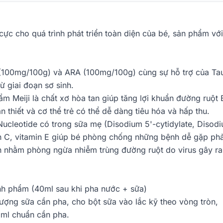
cực cho quá trình phát triển toàn diện của bé, sản phẩm với
(100mg/100g) và ARA (100mg/100g) cùng sự hỗ trợ của Taurine
 từ giai đoạn sơ sinh.
̉m Meiji là chất xơ hòa tan giúp tăng lợi khuẩn đường ruột Bi
 thiết và cơ thể trẻ có thể dễ dàng tiêu hóa và hấp thu.
ucleotide có trong sữa mẹ (Disodium 5'-cytidylate, Disodi
in C, vitamin E giúp bé phòng chống những bệnh dễ gặp phả
in nhằm phòng ngừa nhiễm trùng đường ruột do virus gây ra
ành phẩm (40ml sau khi pha nước + sữa)
lượng sữa cần pha, cho bột sữa vào lắc kỹ theo vòng tròn,
ố ml chuẩn cần pha.