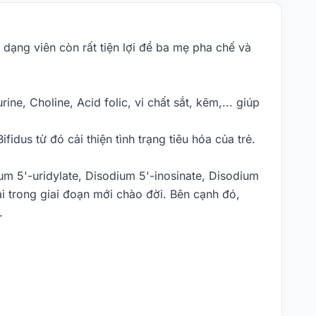
 dạng viên còn rất tiện lợi để ba mẹ pha chế và
, Choline, Acid folic, vi chất sắt, kẽm,... giúp
fidus từ đó cải thiện tình trạng tiêu hóa của trẻ.
um 5'-uridylate, Disodium 5'-inosinate, Disodium
i trong giai đoạn mới chào đời. Bên cạnh đó,
.