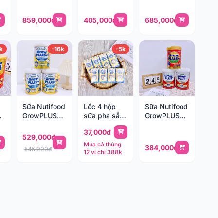
2y)
859,000đ
405,000đ
685,000đ
k
-16k
-5k
Sữa Nutifood
Lốc 4 hộp
Sữa Nutifood
GrowPLUS+
sữa pha sẵn
GrowPLUS+
sữa non
Nutifood
đỏ
37,000đ
800g
GrowPLUS+
529,000đ
sữa non
Mua cả thùng
384,000đ
545,000đ
12 vỉ chỉ 388k