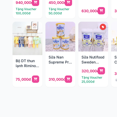
940,000đ
450,000đ
Tặng Voucher
Tặng Voucher
630,000đ
3
100,000đ
50,000đ
Sữa Nan
Sữa Nutifood
S
Bộ DT thun
Supreme Pro
Sweden
C
lạnh Rimino
400g số 1 (0-
GrowPLUS+
G
29177
320,000đ
12 tháng)
Immunel
8
3
400g (0-1y)
Tặng Voucher
75,000đ
310,000đ
25,000đ