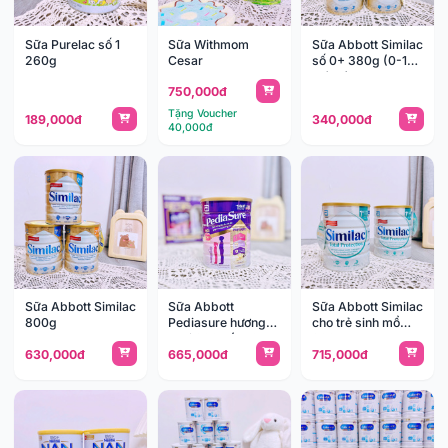
Sữa Purelac số 1
Sữa Withmom
Sữa Abbott Similac
260g
Cesar
số 0+ 380g (0-12
tháng)
750,000đ
Tặng Voucher
189,000đ
340,000đ
40,000đ
Sữa Abbott Similac
Sữa Abbott
Sữa Abbott Similac
800g
Pediasure hương
cho trẻ sinh mổ
vani 800g (1-10
800g
630,000đ
665,000đ
715,000đ
tuổi)