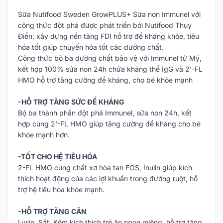
Sữa Nutifood Sweden GrowPLUS+ Sữa non Immunel với
công thức đột phá được phát triển bởi Nutifood Thụy
Điển, xây dựng nền tảng FDI hỗ trợ để kháng khỏe, tiêu
hóa tốt giúp chuyến hóa tốt các dưỡng chất.
Công thức bộ ba dưỡng chất bảo vệ với Immunel từ Mỹ,
kết hợp 100% sửa non 24h chứa kháng thể IgG và 2'-FL
HMO hỗ trợ tăng cường đề kháng, cho bé khỏe mạnh
-HỖ TRỢ TĂNG SỨC ĐỀ KHÁNG
Bộ ba thành phần đột phá Immunel, sữa non 24h, kết
hợp cùng 2'-FL HMO giúp tăng cường đề kháng cho bé
khỏe mạnh hơn.
-TỐT CHO HỆ TIÊU HÓA
2-FL HMO cùng chất xơ hòa tan FOS, Inulin giúp kích
thích hoạt động của các lợi khuẩn trong đường ruột, hỗ
trợ hệ tiêu hóa khỏe mạnh.
-HỖ TRỢ TĂNG CÂN
Lysin, Sắt, Kẽm kích thích trẻ ăn ngon miệng, hỗ trợ tăng