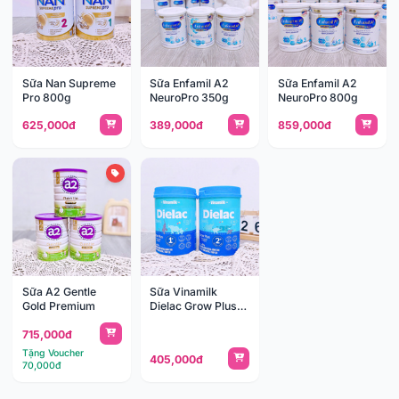
Sữa Nan Supreme
Sữa Enfamil A2
Sữa Enfamil A2
Pro 800g
NeuroPro 350g
NeuroPro 800g
625,000đ
389,000đ
859,000đ
Sữa A2 Gentle
Sữa Vinamilk
Gold Premium
Dielac Grow Plus
850g
715,000đ
Tặng Voucher
405,000đ
70,000đ