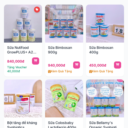
Sữa Nutifood
Sữa Bimbosan
Sữa Bimbosan
GrowPLUS+ A2
900g
400g
beta casein 800g
840,000đ
940,000đ
450,000đ
Tặng Voucher
40,000đ
Kèm Quà Tặng
Kèm Quà Tặng
Bột tăng đề kháng
Sữa Colosbaby
Sữa Bellamy's
Synbiotics
Lactoferrin 400g
Organic Synbiotic