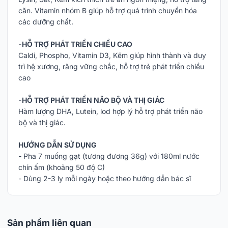
căn. Vitamin nhóm B giúp hỗ trợ quá trình chuyển hóa
các dưỡng chất.
-HỖ TRỢ PHÁT TRIỂN CHIỀU CAO
Caldi, Phospho, Vitamin D3, Kẽm giúp hình thành và duy
trì hệ xương, răng vững chắc, hỗ trợ trẻ phát triển chiều
cao
-HỖ TRỢ PHÁT TRIỂN NÃO BỘ VÀ THỊ GIÁC
Hàm lượng DHA, Lutein, lod hợp lý hỗ trợ phát triển não
bộ và thị giác.
HƯỚNG DẪN SỬ DỤNG
-
Pha 7 muống gạt (tương đương 36g) với 180ml nước
chín ấm (khoảng 50 độ C)
- Dùng 2-3 ly mỗi ngày hoặc theo hướng dẫn bác sĩ
Sản phẩm liên quan