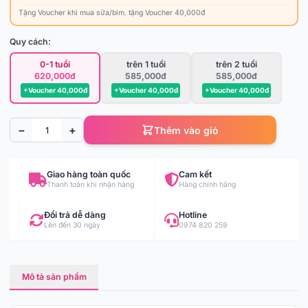
Tặng Voucher khi mua sữa/bỉm. tặng Voucher 40,000đ
Quy cách:
0-1 tuổi
trên 1 tuổi
trên 2 tuổi
620,000đ
585,000đ
585,000đ
+Voucher 40,000đ
+Voucher 40,000đ
+Voucher 40,000đ
−
+
Thêm vào giỏ
Giao hàng toàn quốc
Cam kết
Thanh toán khi nhận hàng
Hàng chính hãng
Đổi trả dễ dàng
Hotline
Lên đến 30 ngày
0974 820 259
Mô tả sản phẩm