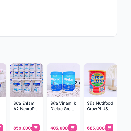
Sữa Enfamil
Sữa Vinamilk
Sữa Nutifood
o
A2 NeuroPro
Dielac Grow
GrowPLUS+
800g
Plus 850g
đỏ 1.5kg (1-
2y)
859,000đ
405,000đ
685,000đ