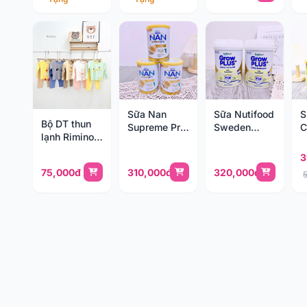
Sữa Nan
Sữa Nutifood
S
Bộ DT thun
Supreme Pro
Sweden
C
lạnh Rimino
400g số 1 (0-
GrowPLUS+
G
29177
12 tháng)
Immunel
8
3
400g (0-1y)
75,000đ
310,000đ
320,000đ