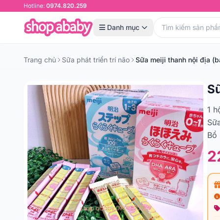
Hotline:
0974.820.259
Danh mục
Trang chủ
Sữa phát triển trí não
Sữa meiji thanh nội địa (b
Sữ
1 h
Sữa
Bổ 
2