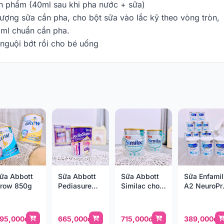
ành phẩm (40ml sau khi pha nước + sữa)
lượng sữa cần pha, cho bột sữa vào lắc kỹ theo vòng tròn,
ố ml chuẩn cần pha.
nguội bớt rồi cho bé uống
ữa Abbott
Sữa Abbott
Sữa Abbott
Sữa Enfamil
row 850g
Pediasure
Similac cho
A2 NeuroPr
hương vani
trẻ sinh mổ
350g
800g (1-10
800g
tuổi)
95,000đ
665,000đ
715,000đ
389,000đ