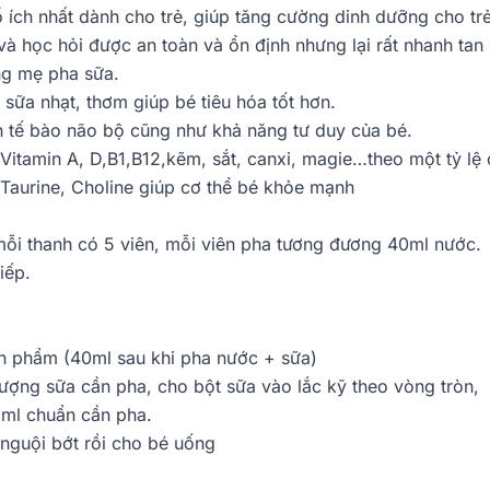
ổ ích nhất dành cho trẻ, giúp tăng cường dinh dưỡng cho tr
và học hỏi được an toàn và ổn định nhưng lại rất nhanh tan
ng mẹ pha sữa.
sữa nhạt, thơm giúp bé tiêu hóa tốt hơn.
h tế bào não bộ cũng như khả năng tư duy của bé.
Vitamin A, D,B1,B12,kẽm, sắt, canxi, magie…theo một tỷ lệ 
aurine, Choline giúp cơ thể bé khỏe mạnh
mỗi thanh có 5 viên, mỗi viên pha tương đương 40ml nước.
tiếp.
ành phẩm (40ml sau khi pha nước + sữa)
lượng sữa cần pha, cho bột sữa vào lắc kỹ theo vòng tròn,
ố ml chuẩn cần pha.
nguội bớt rồi cho bé uống