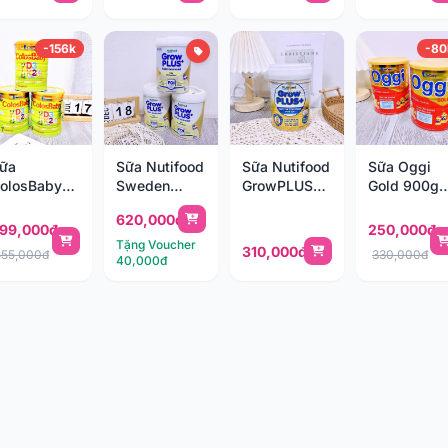
-156k
-80
ữa
Sữa Nutifood
Sữa Nutifood
Sữa Oggi
olosBaby
Sweden
GrowPLUS+
Gold 900g
old D3K2
GrowPLUS+
sữa non
(1-10 tuổi)
620,000đ
00g
Immunel
400g (0-1y)
99,000đ
250,000đ
Tặng Voucher
310,000đ
555,000đ
330,000đ
40,000đ