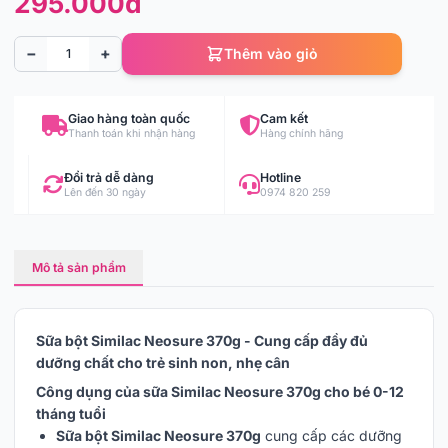
295.000đ
−
+
Thêm vào giỏ
Giao hàng toàn quốc
Cam kết
Thanh toán khi nhận hàng
Hàng chính hãng
Đổi trả dễ dàng
Hotline
Lên đến 30 ngày
0974 820 259
Mô tả sản phẩm
Sữa bột Similac Neosure 370g - Cung cấp đầy đủ
dưỡng chất cho trẻ sinh non, nhẹ cân
Công dụng của sữa Similac Neosure 370g cho bé 0-12
tháng tuổi
Sữa bột Similac Neosure 370g
cung cấp các dưỡng