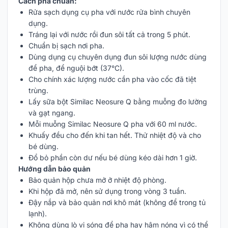
Cách pha chuẩn:
Rửa sạch dụng cụ pha với nước rửa bình chuyên
dụng.
Tráng lại với nước rồi đun sôi tất cả trong 5 phút.
Chuẩn bị sạch nơi pha.
Dùng dụng cụ chuyên dụng đun sôi lượng nước dùng
để pha, để nguội bớt (37°C).
Cho chính xác lượng nước cần pha vào cốc đã tiệt
trùng.
Lấy sữa bột Similac Neosure Q bằng muỗng đo lường
và gạt ngang.
Mỗi muỗng Similac Neosure Q pha với 60 ml nước.
Khuấy đều cho đến khi tan hết. Thử nhiệt độ và cho
bé dùng.
Đổ bỏ phần còn dư nếu bé dùng kéo dài hơn 1 giờ.
Hướng dẫn bảo quản
Bảo quản hộp chưa mở ở nhiệt độ phòng.
Khi hộp đã mở, nên sử dụng trong vòng 3 tuần.
Đậy nắp và bảo quản nơi khô mát (không để trong tủ
lạnh).
Không dùng lò vi sóng để pha hay hâm nóng vì có thể