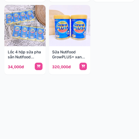
Lốc 4 hộp sữa pha
Sữa Nutifood
sẵn Nutifood
GrowPLUS+ xanh
GrowPLUS+ xanh
900g
34,000đ
320,000đ
110ml (>1y)