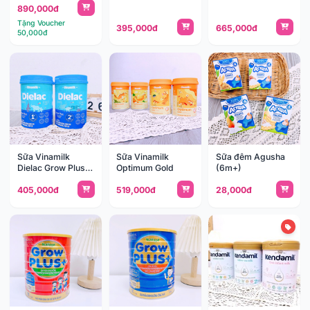
890,000đ
tuổi)
Tặng Voucher
395,000đ
665,000đ
50,000đ
Sữa Vinamilk
Sữa Vinamilk
Sữa đêm Agusha
Dielac Grow Plus
Optimum Gold
(6m+)
850g
405,000đ
519,000đ
28,000đ