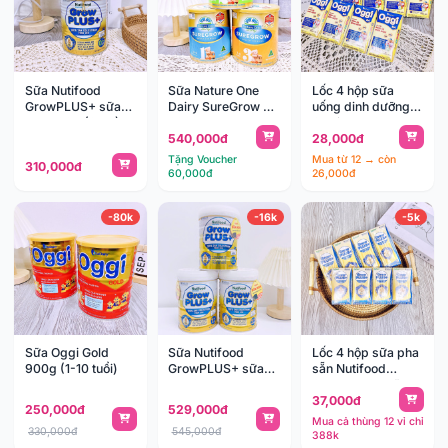
Sữa Nutifood
Sữa Nature One
Lốc 4 hộp sữa
GrowPLUS+ sữa
Dairy SureGrow Úc
uống dinh dưỡng
non 400g (0-1y)
600g
Oggi BA 110ml
540,000đ
28,000đ
(1y+)
Tặng Voucher
Mua từ 12 → còn
310,000đ
60,000đ
26,000đ
-80k
-16k
-5k
Sữa Oggi Gold
Sữa Nutifood
Lốc 4 hộp sữa pha
900g (1-10 tuổi)
GrowPLUS+ sữa
sẵn Nutifood
non 800g
GrowPLUS+ sữa
37,000đ
non
250,000đ
529,000đ
Mua cả thùng 12 vỉ chỉ
330,000đ
545,000đ
388k