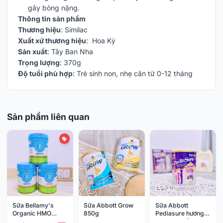
gây bỏng nặng.
Thông tin sản phẩm
Thương hiệu
: Similac
Xuất xứ thương hiệu
: Hoa Kỳ
Sản xuất
: Tây Ban Nha
Trọng lượng
: 370g
Độ tuổi phù hợp
: Trẻ sinh non, nhẹ cân từ 0-12 tháng
Sản phẩm liên quan
Sữa Bellamy's
Sữa Abbott Grow
Sữa Abbott
Organic HMO
850g
Pediasure hương
800g
vani 800g (1-10