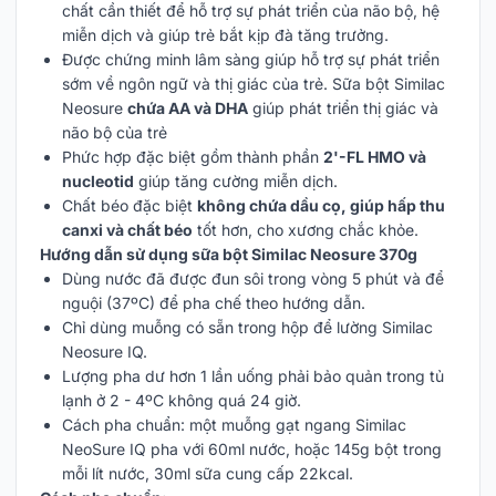
chất cần thiết để hỗ trợ sự phát triển của não bộ, hệ
miễn dịch và giúp trẻ bắt kịp đà tăng trưởng.
Được chứng minh lâm sàng giúp hỗ trợ sự phát triển
sớm về ngôn ngữ và thị giác của trẻ. Sữa bột Similac
Neosure
chứa AA và DHA
giúp phát triển thị giác và
não bộ của trẻ
Phức hợp đặc biệt gồm thành phần
2'-FL HMO và
nucleotid
giúp tăng cường miễn dịch.
Chất béo đặc biệt
không chứa dầu cọ, giúp hấp thu
canxi và chất béo
tốt hơn, cho xương chắc khỏe.
Hướng dẫn sử dụng sữa bột Similac Neosure 370g
Dùng nước đã được đun sôi trong vòng 5 phút và để
nguội (37ºC) để pha chế theo hướng dẫn.
Chỉ dùng muỗng có sẵn trong hộp để lường Similac
Neosure IQ.
Lượng pha dư hơn 1 lần uống phải bảo quản trong tủ
lạnh ở 2 - 4ºC không quá 24 giờ.
Cách pha chuẩn: một muỗng gạt ngang Similac
NeoSure IQ pha với 60ml nước, hoặc 145g bột trong
mỗi lít nước, 30ml sữa cung cấp 22kcal.