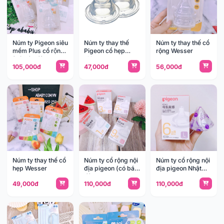
Núm ty Pigeon siêu
Núm ty thay thế
Núm ty thay thế cổ
mềm Plus cổ rộng
Pigeon cổ hẹp
rộng Wesser
(có bán lẻ)
silicone
105,000đ
47,000đ
56,000đ
Núm ty thay thế cổ
Núm ty cổ rộng nội
Núm ty cổ rộng nội
hẹp Wesser
địa pigeon (có bán
địa pigeon Nhật
lẻ)
6m
49,000đ
110,000đ
110,000đ