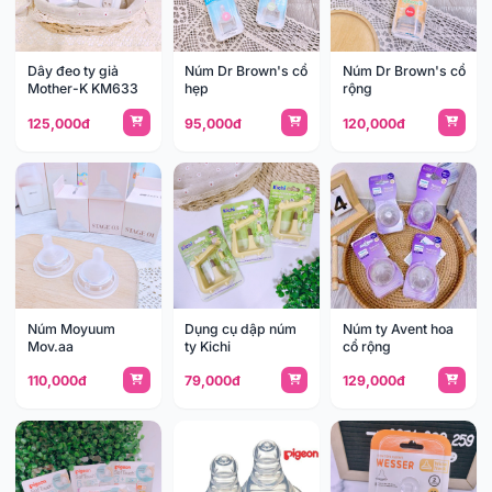
Dây đeo ty giả
Núm Dr Brown's cổ
Núm Dr Brown's cổ
Mother-K KM633
hẹp
rộng
125,000đ
95,000đ
120,000đ
Núm Moyuum
Dụng cụ dập núm
Núm ty Avent hoa
Mov.aa
ty Kichi
cổ rộng
110,000đ
79,000đ
129,000đ