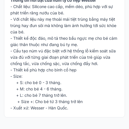
Thông tin nổi bật của núm ty cổ hẹp Wesser
- Chất liệu: Silicone cao cấp, mềm dẻo, phù hợp với sự
phát triển răng nướu của bé.
- Với chất liệu này mẹ thoải mái tiệt trùng bằng máy tiệt
trùng hay đun sôi mà không làm ảnh hưởng tới sức khỏe
của bé.
- Thiết kế độc đáo, mô tả theo bầu ngực mẹ cho bé cảm
giác thân thuộc như đang bú ty mẹ.
- Cấu tạo núm vú đặc biệt với hệ thống lỗ kiểm soát sữa
vừa đủ với từng giai đoạn phát triển của trẻ giúp vừa
chống tắc, vừa chống sặc, vừa chống đầy hơi.
- Thiết kế phù hợp cho bình cổ hẹp
- Size:
+ S: cho bé 0 - 3 tháng.
+ M: cho bé 4 - 6 tháng.
+ L: cho bé 7 tháng trở lên.
+ Size +: Cho bé từ 3 tháng trở lên
- Xuất xứ: Wesser - Hàn Quốc.