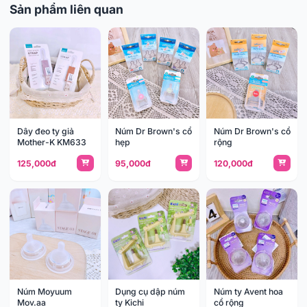
Sản phẩm liên quan
Dây đeo ty giả
Núm Dr Brown's cổ
Núm Dr Brown's cổ
Mother-K KM633
hẹp
rộng
125,000đ
95,000đ
120,000đ
Núm Moyuum
Dụng cụ dập núm
Núm ty Avent hoa
Mov.aa
ty Kichi
cổ rộng