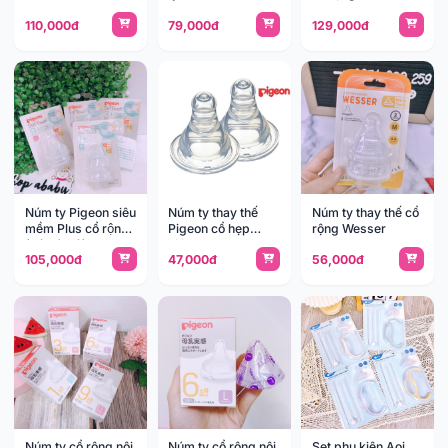
110,000đ
79,000đ
129,000đ
Núm ty Pigeon siêu
Núm ty thay thế
Núm ty thay thế cổ
mềm Plus cổ rộng
Pigeon cổ hẹp
rộng Wesser
(có bán lẻ)
silicone
105,000đ
47,000đ
56,000đ
Núm ty cổ rộng nội
Núm ty cổ rộng nội
Set phụ kiện Aoi