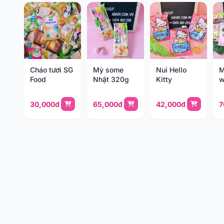
Cháo tươi SG
Mỳ some
Nui Hello
M
Food
Nhật 320g
Kitty
w
30,000đ
65,000đ
42,000đ
7