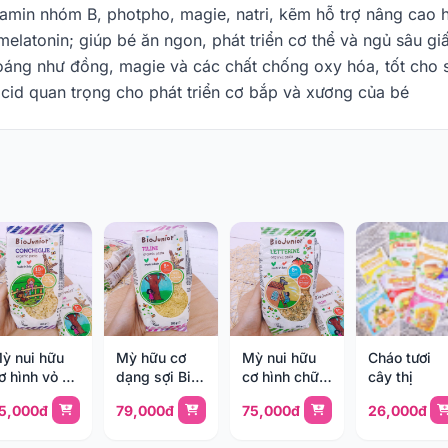
tamin nhóm B, photpho, magie, natri, kẽm hỗ trợ nâng cao 
melatonin; giúp bé ăn ngon, phát triển cơ thể và ngủ sâu g
áng như đồng, magie và các chất chống oxy hóa, tốt cho s
cid quan trọng cho phát triển cơ bắp và xương của bé
ỳ nui hữu
Mỳ hữu cơ
Mỳ nui hữu
Cháo tươi
ơ hình vỏ sò
dạng sợi Bio
cơ hình chữ
cây thị
io Junior
Junior 200g
cái Bio Junior
5,000đ
79,000đ
75,000đ
26,000đ
00g (>10m)
(>8m)
200g (>8m)