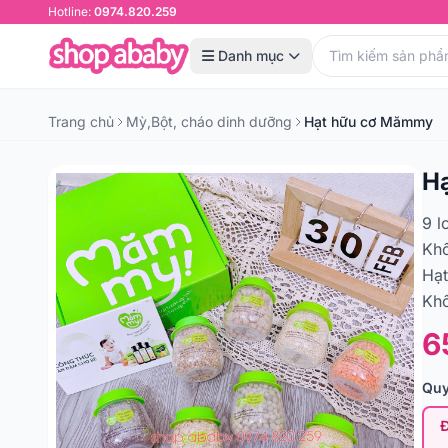
Hotline:
0974.820.259
Danh mục
Trang chủ
Mỳ,Bột, cháo dinh dưỡng
Hạt hữu cơ Mămmy
H
9 l
Khô
Hạt
Kh
6
Quy