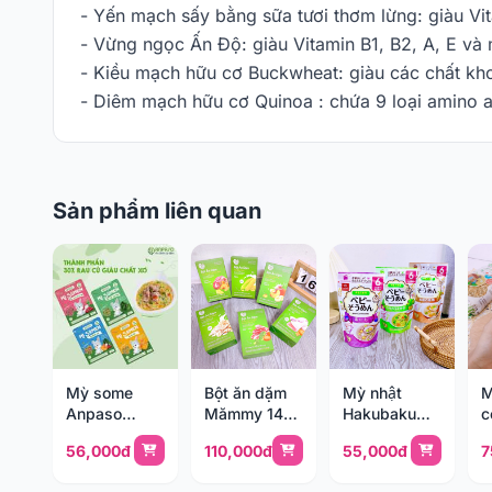
- Yến mạch sấy bằng sữa tươi thơm lừng: giàu Vi
- Vừng ngọc Ấn Độ: giàu Vitamin B1, B2, A, E và 
- Kiều mạch hữu cơ Buckwheat: giàu các chất kho
- Diêm mạch hữu cơ Quinoa : chứa 9 loại amino a
Sản phẩm liên quan
Mỳ some
Bột ăn dặm
Mỳ nhật
M
Anpaso
Mămmy 140g
Hakubaku
c
(6m+)
(6m+)
(6m+)
B
56,000đ
110,000đ
55,000đ
7
2