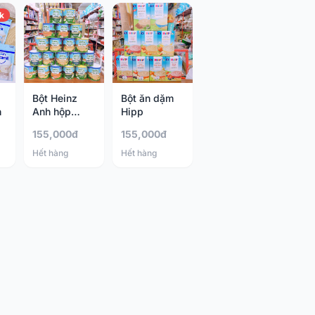
k
Bột Heinz
Bột ăn dặm
h
Anh hộp
Hipp
200g
155,000đ
155,000đ
Hết hàng
Hết hàng