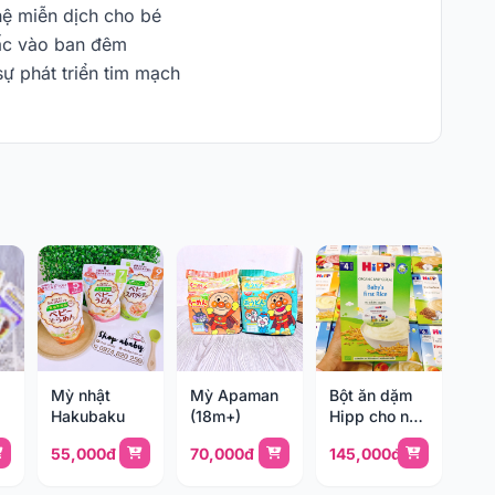
hệ miễn dịch cho bé
iấc vào ban đêm
ự phát triển tim mạch
Mỳ nhật
Mỳ Apaman
Bột ăn dặm
Hakubaku
(18m+)
Hipp cho nhũ
nhi (không
55,000đ
70,000đ
145,000đ
sữa)