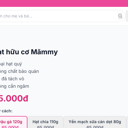
ạt hữu cơ Mămmy
oại hạt quý
ng chất bảo quản
 đã tách vỏ
ông cần ngâm
5.000đ
 cách:
Đậu gà 120g
Hạt chia 110g
Yến mạch sữa cán dẹt 80g
65,000đ
65,000đ
65,000đ