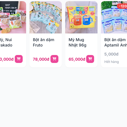
-120
ỳ, Nui
Bột ăn dặm
Mỳ Mug
Bột ăn dặm
akado
Fruto
Nhật 96g
Aptamil An
5,000đ
0,000đ
78,000đ
65,000đ
Hết hàng