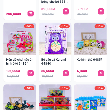
bóng cho bé 368-
63
315,000đ
89,100đ
290,000đ
350,000đ
99,000đ
-10%
-10%
-10%
Hộp đồ chơi nấu ăn
Bộ câu cá Kuromi
Xe hình thú 64857
hình ô tô 64864
64840
126,000đ
85,500đ
17,100đ
140,000đ
95,000đ
19,000đ
-10%
-10%
-10%