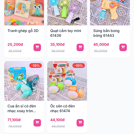
Tranh ghép gỗ 3D
Quạt cầm tay mini
Súng bắn bong
61436
bóng 61443
25,200đ
35,100đ
45,000đ
28,000đ
39,000đ
50,000đ
-10%
-10%
Cua ẩn sĩ có đèn
Ốc sên có đèn
nhạc xoay tròn
nhạc 61474
61467
71,100đ
44,100đ
79,000đ
49,000đ