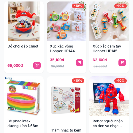
-10%
-10%
Đồ chơi đập chuột
Xúc xắc vòng
Xúc xắc cầm tay
Honper HP144
Honper HP145
35,100đ
62,100đ
65,000đ
39,000đ
69,000đ
-10%
-10%
Bê phao intex
Robot người nhện
đường kính 1.68m
có đèn và nhạc
Thảm nhạc to kèm
64871