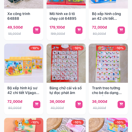
Xe công trình
Mô hình xe ô tô
Bộ xếp hình công
64888
chạy cót 64895
an 42 chi tiết
Vijago VJG0475
49,500đ
179,100đ
72,000đ
55,000đ
199,000đ
80,000đ
-10%
-10%
-10%
Bộ xếp hình kỹ sư
Bảng chữ cái và số
Tranh treo tường
42 chi tiết Vijago
tự đọc phát âm
cho bé đa dạng
VJG0476
chủ đề
72,000đ
36,000đ
36,000đ
80,000đ
40,000đ
40,000đ
-10%
-10%
-10%