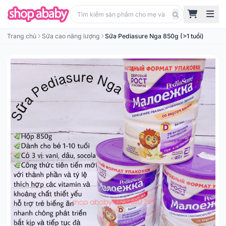
Trang chủ
Sữa cao năng lượng
Sữa Pediasure Nga 850g (>1 tuổi)