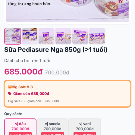
Sữa Pediasure Nga 850g (>1 tuổi)
Dành cho bé trên 1 tuổi
685.000đ
700.000đ
Big Sale 8.8
Giảm còn
685,000đ
Big Sale 8.8 giảm còn : 685,000đ
Quy cách:
vị dâu
vị socola
vị vani
700,000đ
700,000đ
700,000đ
Giảm 15,000đ
Giảm 15,000đ
Giảm 21,000đ