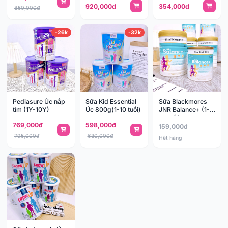
920,000đ
354,000đ
850,000đ
-26k
-32k
Pediasure Úc nắp
Sữa Kid Essential
Sữa Blackmores
tím (1Y-10Y)
Úc 800g(1-10 tuổi)
JNR Balance+ (1-
10 tuổi)
769,000đ
598,000đ
159,000đ
795,000đ
630,000đ
Hết hàng