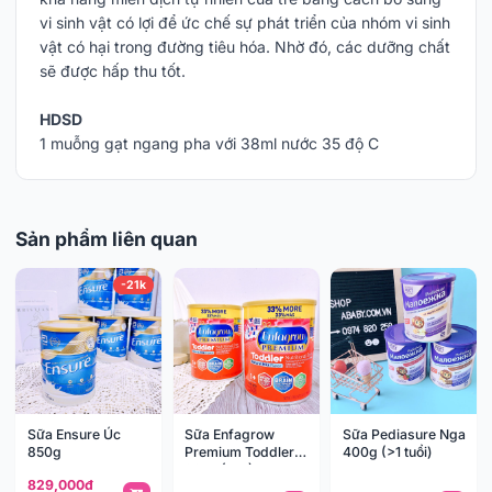
vi sinh vật có lợi để ức chế sự phát triển của nhóm vi sinh
vật có hại trong đường tiêu hóa. Nhờ đó, các dưỡng chất
sẽ được hấp thu tốt.
HDSD
1 muỗng gạt ngang pha với 38ml nước 35 độ C
Sản phẩm liên quan
-21k
Sữa Ensure Úc
Sữa Enfagrow
Sữa Pediasure Nga
850g
Premium Toddler
400g (>1 tuổi)
907g (>1y)
829,000đ