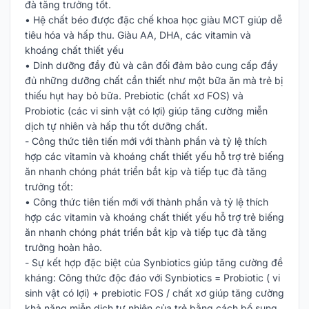
đà tăng trưởng tốt.
• Hệ chất béo được đặc chế khoa học giàu MCT giúp dễ
tiêu hóa và hấp thu. Giàu AA, DHA, các vitamin và
khoáng chất thiết yếu
• Dinh dưỡng đầy đủ và cân đối đảm bảo cung cấp đầy
đủ những dưỡng chất cần thiết như một bữa ăn mà trẻ bị
thiếu hụt hay bỏ bữa. Prebiotic (chất xơ FOS) và
Probiotic (các vi sinh vật có lợi) giúp tăng cường miễn
dịch tự nhiên và hấp thu tốt dưỡng chất.
- Công thức tiên tiến mới với thành phần và tỷ lệ thích
hợp các vitamin và khoáng chất thiết yếu hỗ trợ trẻ biếng
ăn nhanh chóng phát triển bắt kịp và tiếp tục đà tăng
trưởng tốt:
• Công thức tiên tiến mới với thành phần và tỷ lệ thích
hợp các vitamin và khoáng chất thiết yếu hỗ trợ trẻ biếng
ăn nhanh chóng phát triển bắt kịp và tiếp tục đà tăng
trưởng hoàn hảo.
- Sự kết hợp đặc biệt của Synbiotics giúp tăng cường đề
kháng: Công thức độc đáo với Synbiotics = Probiotic ( vi
sinh vật có lợi) + prebiotic FOS / chất xơ giúp tăng cường
khả năng miễn dịch tự nhiên của trẻ bằng cách bổ sung