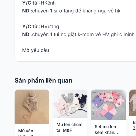
Y/C từ
:HKênh
ND
:chuyển 1 siro tăng đề kháng nga về hk
Y/C từ
:HVương
ND
:chuyển 1 túi nc giặt k-mom về HV ghi c minh
Mở yêu cầu
Sản phẩm liên quan
B
Mũ len chùm
Set mũ len
Z
tai M&F
Mũ vặn
kèm khăn