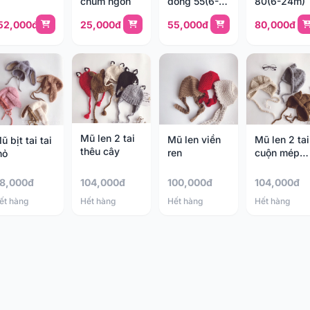
chùm ngón
đông 55(6-
80(6-24m)
24m)
52,000đ
25,000đ
55,000đ
80,000đ
Mũ len 2 tai
Mũ len viền
Mũ len 2 tai
ũ bịt tai tai
thêu cây
ren
cuộn mép
hỏ
vành
8,000đ
104,000đ
100,000đ
104,000đ
ết hàng
Hết hàng
Hết hàng
Hết hàng