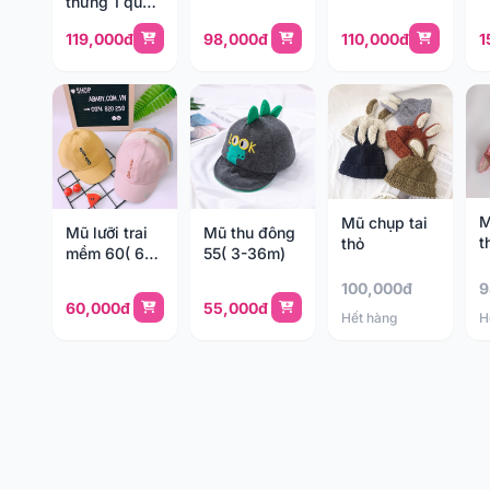
thừng 1 quả
momma(0-24
bông MFKids
tháng)
119,000đ
98,000đ
110,000đ
1
M
Mũ chụp tai
Mũ lưỡi trai
Mũ thu đông
t
thỏ
mềm 60( 6-
55( 3-36m)
18m)
100,000đ
9
60,000đ
55,000đ
Hết hàng
H