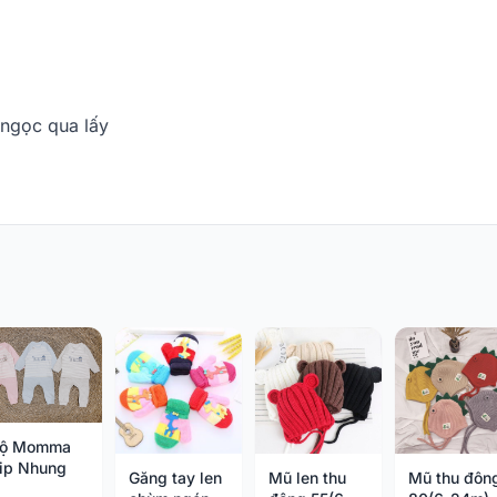
 ngọc qua lấy
ộ Momma
ip Nhung
Găng tay len
Mũ len thu
Mũ thu đôn