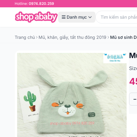
Hotline:
0974.820.259
Danh mục
Trang chủ
Mũ, khăn, giầy, tất thu đông 2019
Mũ sơ sinh 
Mu
Siz
4
−