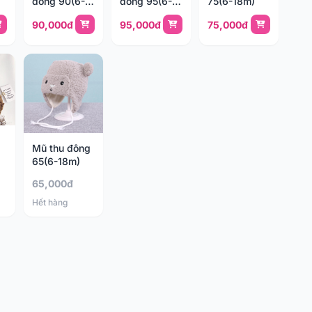
đông 90(6-
đông 95(6-
75(6-18m)
24m)
18m)
90,000đ
95,000đ
75,000đ
Mũ thu đông
65(6-18m)
65,000đ
Hết hàng