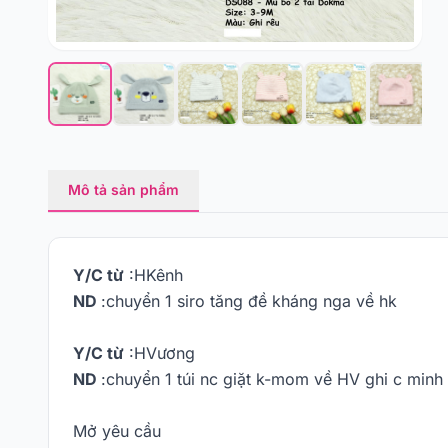
Mô tả sản phẩm
Y/C từ
:HKênh
ND
:chuyển 1 siro tăng đề kháng nga về hk
Y/C từ
:HVương
ND
:chuyển 1 túi nc giặt k-mom về HV ghi c minh
Mở yêu cầu