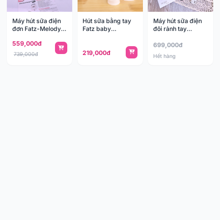
Máy hút sữa điện
Hút sữa bằng tay
Máy hút sữa điện
đơn Fatz-Melody 3
Fatz baby
đôi rảnh tay
FB1022VN
FB1010VN
ChoFree 2
559,000đ
FB1382MX
699,000đ
219,000đ
739,000đ
Hết hàng