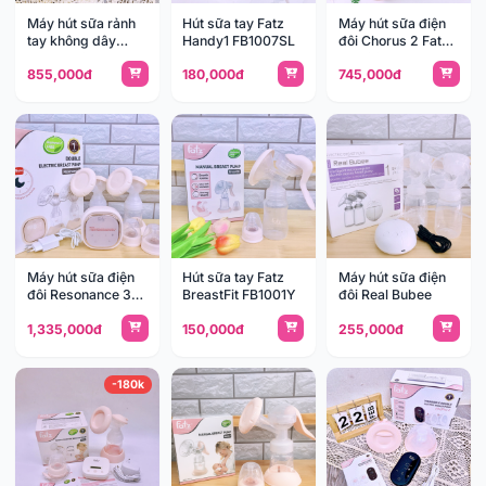
Máy hút sữa rảnh
Hút sữa tay Fatz
Máy hút sữa điện
tay không dây
Handy1 FB1007SL
đôi Chorus 2 Fatz
Freepro 3 Fazt
FB1182MX
855,000đ
180,000đ
745,000đ
FB1266CM
Máy hút sữa điện
Hút sữa tay Fatz
Máy hút sữa điện
đôi Resonance 3-
BreastFit FB1001Y
đôi Real Bubee
FB1160VN
1,335,000đ
150,000đ
255,000đ
-180k