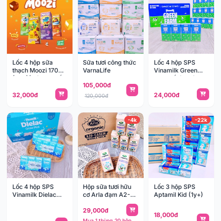
Lốc 4 hộp sữa
Sữa tươi công thức
Lốc 4 hộp SPS
thạch Moozi 170ml
VarnaLife
Vinamilk Green
(3y+)(thùng 12 lốc
Farm rất ít đường
105,000đ
48 hộp)
110ml (1y+) (thùng
12 lốc 48 hộp)
32,000đ
24,000đ
120,000đ
-4k
-22k
Lốc 4 hộp SPS
Hộp sữa tươi hữu
Lốc 3 hộp SPS
Vinamilk Dielac
cơ Arla đạm A2-
Aptamil Kid (1y+)
Grow Plus 110ml
Casein 200ml
29,000đ
(1y+) (thùng 12 lốc
(1y+) (thùng 20
18,000đ
48 hộp)
hộp)
Mua 1 thùng 20 hộp