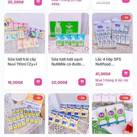
35,000đ
40,000đ
499k
-3k
Sữa tươi trái cây
Sữa tươi tươi sạch
Lốc 4 hộp SPS
Nuvi 110ml (2y+)
NutiMilk có đường
Nutifood
1y+
GrowPLUS+ Cao
41,000đ
Lớn (1y+)
Mua 1 thùng 6 lốc chỉ
16,000đ
20,000đ
229k
-4k
-2k
-10k