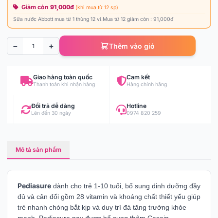
Giảm còn
91,000đ
(khi mua từ 12 sp)
Sữa nước Abbott mua từ 1 thùng 12 vỉ.Mua từ 12 giảm còn : 91,000đ
−
+
Thêm vào giỏ
Giao hàng toàn quốc
Cam kết
Thanh toán khi nhận hàng
Hàng chính hãng
Đổi trả dễ dàng
Hotline
Lên đến 30 ngày
0974 820 259
Mô tả sản phẩm
Pediasure
dành cho trẻ 1-10 tuổi, bổ sung dinh dưỡng đầy
đủ và cân đối gồm 28 vitamin và khoáng chất thiết yếu giúp
trẻ nhanh chóng bắt kịp và duy trì đà tăng trưởng khỏe
mạnh. Pediasure nay được bổ sung thêm Casein