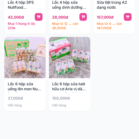
Lốc 4 hộp SPS
Lốc 4 hộp sữa
Sữa tiệt trùng A2
Nutifood
uống dinh dưỡng
dạng nước
GrowPLUS+ Sữa
Oggi BA 110ml
43,000đ
28,000đ
157,000đ
Non Immunel (1y+)
(1y+)
Mua 1 thùng 6 lốc
Mua từ 12 → còn
Mua từ 4 → còn
235k
26,000đ
147,000đ
Lốc 6 hộp sữa
Lốc 6 hộp sữa tươi
uống lên men Nuvi
hữu cơ Arla vị dâu
(2y+)
200ml (1y+) (thùng
27,000đ
150,000đ
12 hộp)
Hết hàng
Hết hàng