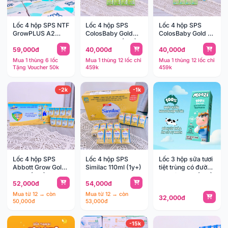
Lốc 4 hộp SPS NTF
Lốc 4 hộp SPS
Lốc 4 hộp SPS
GrowPLUS A2
ColosBaby Gold
ColosBaby Gold vị
Beta-Casein 110ml
D3K2 110ml (1y+)
thanh nhạt 110ml
59,000đ
40,000đ
40,000đ
(1y+)(Th6/24Hộp)
(Th12/48Hộp)
(1y+)
(Th12/48Hộp)
Mua 1 thùng 6 lốc
Mua 1 thùng 12 lốc chỉ
Mua 1 thùng 12 lốc chỉ
Tặng Voucher 50k
459k
459k
-2k
-1k
Lốc 4 hộp SPS
Lốc 4 hộp SPS
Lốc 3 hộp sữa tươi
Abbott Grow Gold
Similac 110ml (1y+)
tiệt trùng có đường
110ml (1y+)
Moozi 180ml (1y+)
52,000đ
54,000đ
(Th12/48Hộp)
(thùng 8 lốc 24
hộp)
Mua từ 12 → còn
Mua từ 12 → còn
32,000đ
50,000đ
53,000đ
-15k