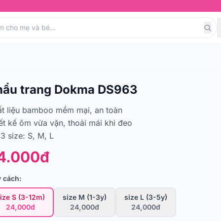
hẩu trang Dokma DS963
t liệu bamboo mềm mại, an toàn
ết kế ôm vừa vặn, thoải mái khi đeo
3 size: S, M, L
4.000đ
 cách:
ize S (3-12m)
size M (1-3y)
size L (3-5y)
24,000đ
24,000đ
24,000đ