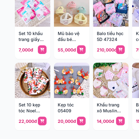
Set 10 khẩu
Mũ bảo vệ
Balo tiểu học
K
trang giấy
đầu bé
5D 47324
c
Gumi
Monona
7,000đ
55,000đ
210,000đ
7
Set 10 kẹp
Kẹp tóc
Khẩu trang
B
tóc Noel
05409
xô Muslin
h
05997
95212
H
22,000đ
20,000đ
14,000đ
1