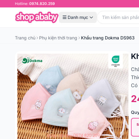
Hotline:
0974.820.259
Danh mục
Trang chủ
Phụ kiện thời trang
Khẩu trang Dokma DS963
K
Chấ
Thi
Có 
2
Quy
s