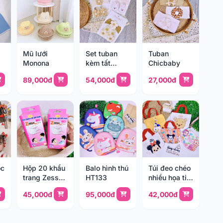
Mũ lưới
Set tuban
Tuban
Monona
kèm tất
Chicbaby
Chicbaby
89,000đ
54,000đ
27,000đ
óc
Hộp 20 khẩu
Balo hình thú
Túi đeo chéo
trang Zessy
HT133
nhiều họa tiết
3D (1-3y)
84193
45,000đ
95,000đ
42,000đ