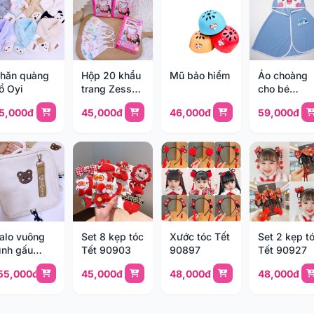
hăn quàng
Hộp 20 khẩu
Mũ bảo hiểm
Áo choàng
ổ Oyi
trang Zessy
cho bé
5D (6-18m)
Bioamicus
5,000đ
45,000đ
46,000đ
59,000đ
alo vuông
Set 8 kẹp tóc
Xước tóc Tết
Set 2 kẹp t
ình gấu
Tết 90903
90897
Tết 90927
T125
55,000đ
45,000đ
48,000đ
48,000đ