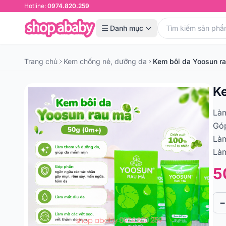
Hotline:
0974.820.259
Danh mục
Trang chủ
Kem chống nẻ, dưỡng da
Kem bôi da Yoosun r
K
Là
Góp
Làm
Làm
5
−