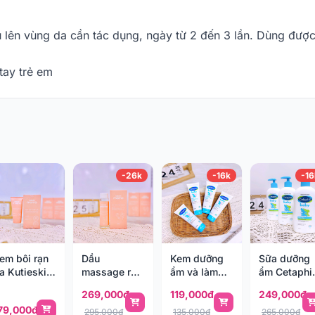
ủ lên vùng da cần tác dụng, ngày từ 2 đến 3 lần. Dùng đư
tay trẻ em
-26k
-16k
-16
em bôi rạn
Dầu
Kem dưỡng
Sữa dưỡng
a Kutieskin
massage rạn
ẩm và làm
ẩm Cetaphil
ama 50g
da Kutieskin
dịu da
Baby Daily
269,000đ
119,000đ
249,000đ
Mama 125ml
Cetaphil
Lotion 400
79,000đ
100g
295,000đ
135,000đ
265,000đ