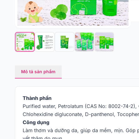
Mô tả sản phẩm
Thành phần
Purified water, Petrolatum (CAS No: 8002-74-2), C
Chlohexidine digluconate, D-panthenol, Tocophery
Công dụng
Làm thơm và dưỡng da, giúp da mềm, mịn. Góp ph
vết thâm do mụn