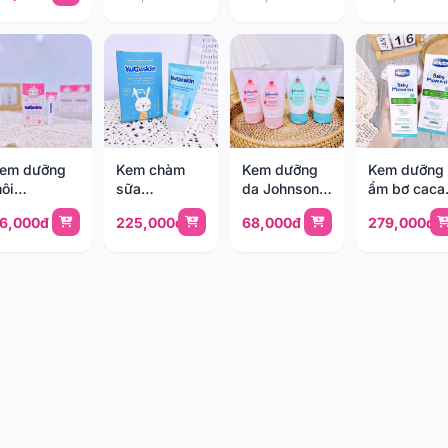
em dưỡng
Kem chàm
Kem dưỡng
Kem dưỡng
ôi
sữa
da Johnson's
ẩm bơ caca
utieskin
Kutieskin
50g
Chicco Col
6,000đ
225,000đ
68,000đ
279,000đ
0g (1y+)
30g (0m+)
Wind 50ml