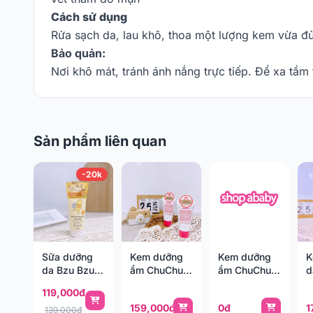
Cách sử dụng
Rửa sạch da, lau khô, thoa một lượng kem vừa đ
Bảo quản:
Nơi khô mát, tránh ánh nắng trực tiếp. Để xa tầm 
Sản phẩm liên quan
-20k
Sữa dưỡng
Kem dưỡng
Kem dưỡng
K
da Bzu Bzu
ẩm ChuChu
ẩm ChuChu
d
mật ong rau
(0m+)
(0m+)
M
119,000đ
má 200ml
159,000đ
0đ
1
(0-3y)
139,000đ