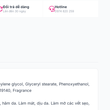
Đổi trả dễ dàng
Hotline
Lên đến 30 ngày
0974 820 259
ylene glycol, Glyceryl stearate, Phenoxyethanol,
 19140, Fragrance
 hăm da. Làm mát, dịu da. Làm mờ các vết sẹo,