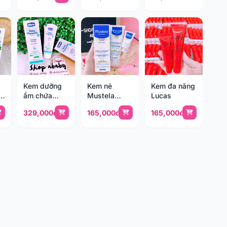
400ml
Kem dưỡng
Kem nẻ
Kem đa năng
o
ẩm chứa
Mustela
Lucas
d
Omega và
Pháp
329,000đ
165,000đ
165,000đ
Vitamin E
Chicco 100ml