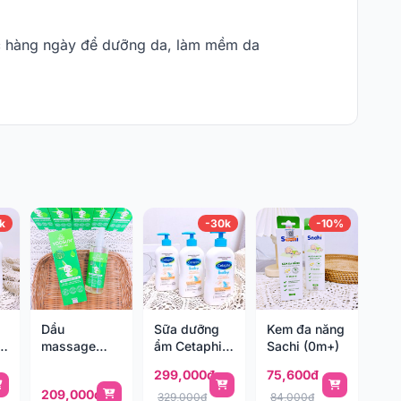
ợc hàng ngày để dưỡng da, làm mềm da
k
-30k
-10%
Dầu
Sữa dưỡng
Kem đa năng
massage
ẩm Cetaphil
Sachi (0m+)
Yoosun rau
Baby Daily
299,000đ
75,600đ
ml
má 200ml
Lotion hoa
209,000đ
cúc hữu cơ
329,000đ
84,000đ