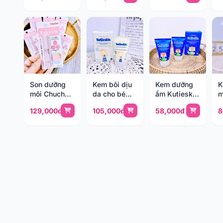
Son dưỡng
Kem bôi dịu
Kem dưỡng
K
môi Chuchu
da cho bé
ẩm Kutieskin
m
4g
Kutieskin
30g (0m+)
K
129,000đ
105,000đ
58,000đ
8
30g (0m+)
1