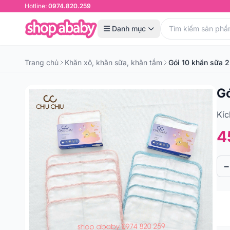
Hotline:
0974.820.259
Danh mục
Trang chủ
Khăn xô, khăn sữa, khăn tắm
Gói 10 khăn sữa 2
Gó
Kí
4
−