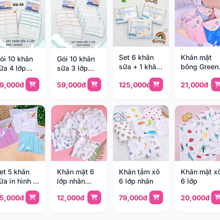
Set 6 khăn
Khăn mặt
ói 10 khăn
Gói 10 khăn
sữa + 1 khăn
bông Green
ữa 4 lớp
sữa 3 lớp
tắm sợi tre
Life
hiu chiu
Chiu chiu
9,000đ
59,000đ
125,000đ
21,000đ
Bunny
et 5 khăn
Khăn mặt 6
Khăn tắm xô
Khăn mặt x
ữa in hình 2
lớp nhăn
6 lớp nhăn
6 lớp
ớp Mipbi
Kiluta
5,000đ
12,000đ
79,000đ
20,000đ