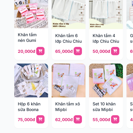
Khăn tắm
Khăn tắm 6
Khăn tắm 4
G
nén Gumi
lớp Chiu Chiu
lớp Chiu Chiu
s
C
20,000đ
65,000đ
50,000đ
6
Hộp 6 khăn
Khăn tắm xô
Set 10 khăn
S
sữa Boona
Mipbi
sữa Mipbi
s
l
75,000đ
62,000đ
55,000đ
4