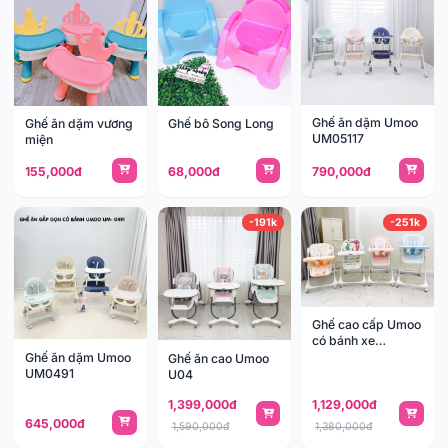
Ghế ăn dặm Umoo
Ghế ăn dặm vương
Ghế bô Song Long
UM05117
miện
155,000đ
68,000đ
790,000đ
-191k
-251k
Ghế cao cấp Umoo
có bánh xe
UM5027
Ghế ăn dặm Umoo
Ghế ăn cao Umoo
UM0491
U04
1,399,000đ
1,129,000đ
645,000đ
1,590,000đ
1,380,000đ