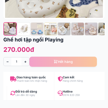
Ghế hơi tập ngồi Playing
270.000đ
−
+
Hết hàng
Giao hàng toàn quốc
Cam kết
Thanh toán khi nhận hàng
Hàng chính hãng
Đổi trả dễ dàng
Hotline
Lên đến 30 ngày
0974 820 259