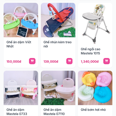
Ghế ăn dặm Việt
Ghế nhún kèm treo
Nhật
nôi
Ghế ngồi cao
Mastela 1015
150,000đ
139,000đ
1,340,000đ
Ghế ăn dặm
Ghế ăn dặm
Ghế bơm hơi nhỏ
Mastela 0733
Mastela 07110