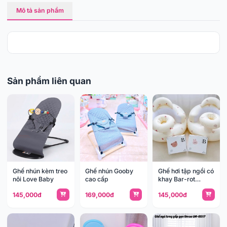
Mô tả sản phẩm
Sản phẩm liên quan
Ghế nhún kèm treo
Ghế nhún Gooby
Ghế hơi tập ngồi có
nôi Love Baby
cao cấp
khay Bar-rot
BR022
145,000đ
169,000đ
145,000đ