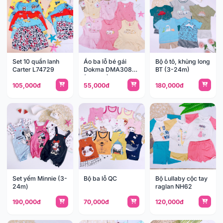
Set 10 quần lanh
Áo ba lỗ bé gái
Bộ ô tô, khủng long
Carter L74729
Dokma DMA308
BT (3-24m)
(9-36M)
105,000đ
55,000đ
180,000đ
Set yếm Minnie (3-
Bộ ba lỗ QC
Bộ Lullaby cộc tay
24m)
raglan NH62
190,000đ
70,000đ
120,000đ