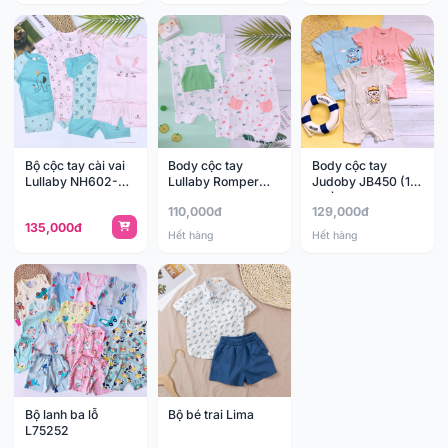
Bộ cộc tay cài vai
Body cộc tay
Body cộc tay
Lullaby NH602-
Lullaby Romper
Judoby JB450 (1-
NH603
NH62
9M)
110,000đ
129,000đ
135,000đ
Hết hàng
Hết hàng
Bộ lanh ba lỗ
Bộ bé trai Lima
L75252