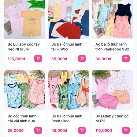
Bộ Lullaby cộc tay
Bộ ba lỗ thun lạnh
Áo ba lỗ thun lạnh
bèo NH631P
tai K.Woo
trơn Peekaboo 992
125,000đ
55,000đ
30,000đ
Bộ cộc thun lạnh
Bộ ba lỗ thun lạnh
Bộ Lullaby chun cổ
cài vài hình dứa
PeeKaBoo
NH73
K.woo
55,000đ
45,000đ
115,000đ