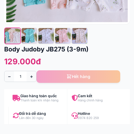
Body Judoby JB275 (3-9m)
129.000đ
−
+
Hết hàng
Giao hàng toàn quốc
Cam kết
Thanh toán khi nhận hàng
Hàng chính hãng
Đổi trả dễ dàng
Hotline
Lên đến 30 ngày
0974 820 259