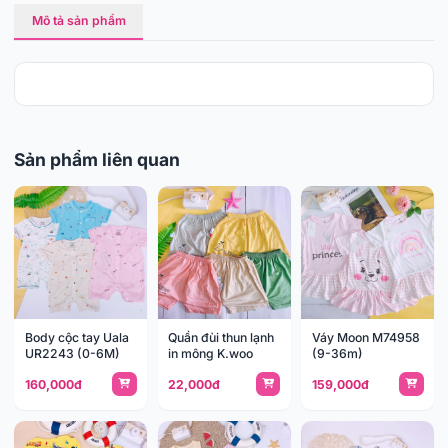
Mô tả sản phẩm
Sản phẩm liên quan
Body cộc tay Uala
Quần đùi thun lạnh
Váy Moon M74958
UR2243 (0-6M)
in mông K.woo
(9-36m)
160,000đ
22,000đ
159,000đ