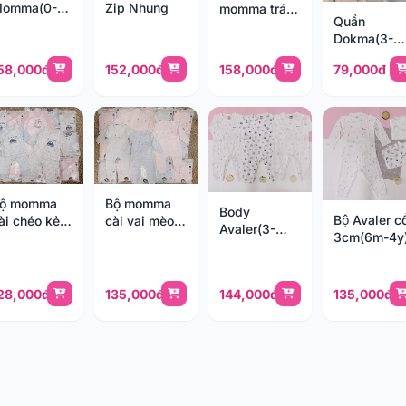
omma(0-
Zip Nhung
momma trám
Quần
m)
kẻ, trơn (6-
Dokma(3-
24m)
36M)
58,000đ
152,000đ
158,000đ
79,000đ
ộ momma
Bộ momma
Body
Bộ Avaler cô
ài chéo kẻ
cài vai mèo
Avaler(3-
3cm(6m-4y
gang (0-
mông thú (6-
12m)
M)
24M)
28,000đ
135,000đ
144,000đ
135,000đ