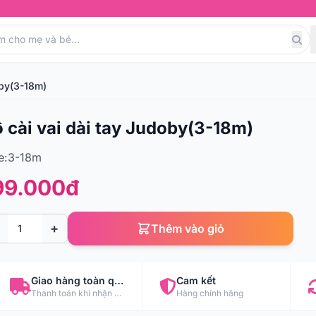
doby(3-18m)
̣ cài vai dài tay Judoby(3-18m)
e:3-18m
99.000đ
+
Thêm vào giỏ
Giao hàng toàn quốc
Cam kết
Thanh toán khi nhận hàng
Hàng chính hãng