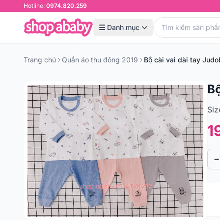
Hotline:
0974.820.259
Danh mục
Trang chủ
Quần áo thu đông 2019
Bộ cài vai dài tay Ju
Bô
Siz
1
−