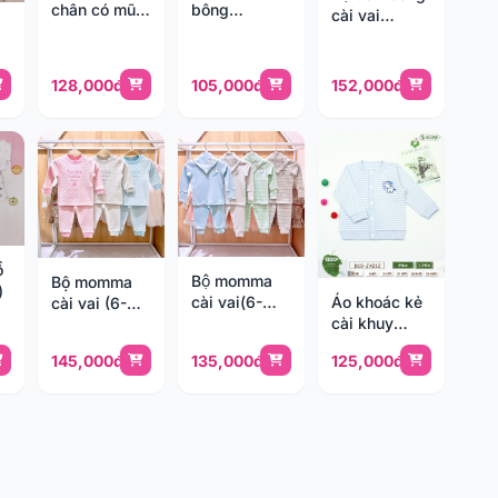
chân có mũ
bông
cài vai
Momma (3-
Momma(3-
Momma(6-
12M)
18m)
24m)
128,000đ
105,000đ
152,000đ
̉
Bộ momma
Bộ momma
)
cài vai(6-
Áo khoác kẻ
cài vai (6-
24m)
cài khuy
24m)
Judoby(6-
145,000đ
135,000đ
125,000đ
36m)