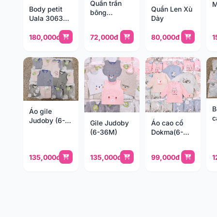
Quần trần
M
Body petit
Quần Len Xù
bông
6
Uala 3063
Dày
Momma (NB-
3m
24m)
180,000đ
72,000đ
80,000đ
1
B
Áo gile
c
Judoby (6-
Gile Judoby
Áo cao cổ
n
36m)
(6-36M)
Dokma(6-
6
36m)
135,000đ
135,000đ
99,000đ
1