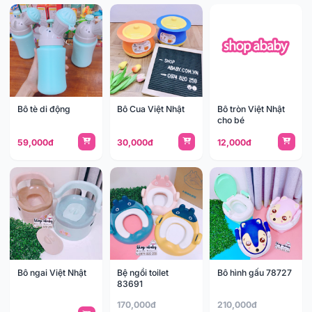
Bô tè di động
Bô Cua Việt Nhật
Bô tròn Việt Nhật
cho bé
59,000đ
30,000đ
12,000đ
Bô ngai Việt Nhật
Bệ ngồi toilet
Bô hình gấu 78727
83691
170,000đ
210,000đ