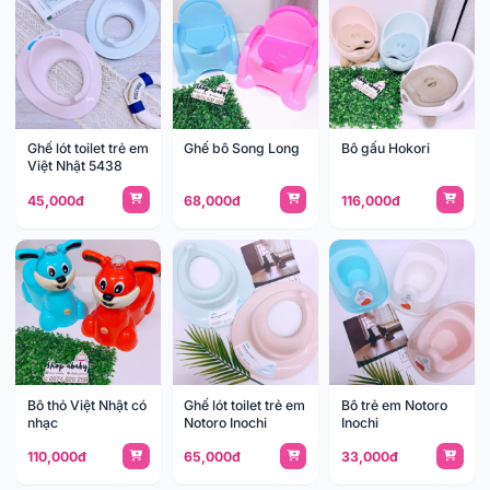
Ghế lót toilet trẻ em
Ghế bô Song Long
Bô gấu Hokori
Việt Nhật 5438
45,000đ
68,000đ
116,000đ
Bô thỏ Việt Nhật có
Ghế lót toilet trẻ em
Bô trẻ em Notoro
nhạc
Notoro Inochi
Inochi
110,000đ
65,000đ
33,000đ