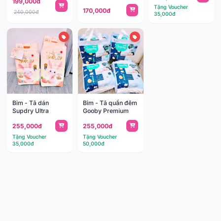
199,000đ
Tặng Voucher
170,000đ
240,000đ
35,000đ
Bỉm - Tã dán
Bỉm - Tã quần đêm
Supdry Ultra
Gooby Premium
255,000đ
255,000đ
Tặng Voucher
Tặng Voucher
35,000đ
50,000đ