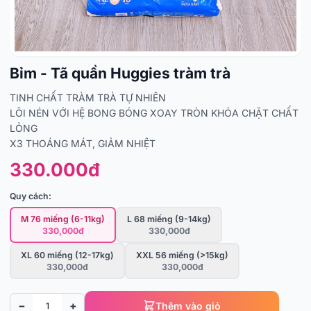
Bỉm - Tã quần Huggies tràm trà
TINH CHẤT TRÀM TRÀ TỰ NHIÊN
LÕI NÉN VỚI HỆ BONG BÓNG XOAY TRÒN KHÓA CHẶT CHẤT
LỎNG
X3 THOÁNG MÁT, GIẢM NHIỆT
330.000đ
Quy cách:
M 76 miếng (6-11kg)
L 68 miếng (9-14kg)
330,000đ
330,000đ
XL 60 miếng (12-17kg)
XXL 56 miếng (>15kg)
330,000đ
330,000đ
−
+
Thêm vào giỏ