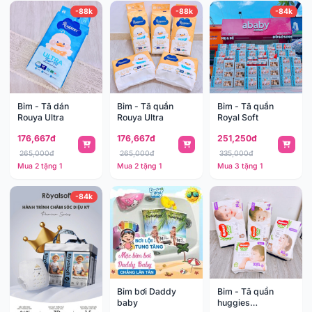
-88k
-88k
-84k
Bỉm - Tã dán
Bỉm - Tã quần
Bỉm - Tã quần
Rouya Ultra
Rouya Ultra
Royal Soft
176,667đ
176,667đ
251,250đ
265,000đ
265,000đ
335,000đ
Mua 2 tặng 1
Mua 2 tặng 1
Mua 3 tặng 1
-84k
Bỉm bơi Daddy
Bỉm - Tã quần
baby
huggies