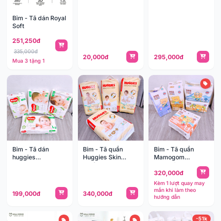
Naturemade
Bỉm - Tã dán Royal
Soft
251,250đ
335,000đ
20,000đ
295,000đ
Mua 3 tặng 1
Bỉm - Tã dán
Bỉm - Tã quần
Bỉm - Tã quần
huggies
Huggies Skin
Mamogom
Naturemade
Perfect
Dynamic
320,000đ
Kèm 1 lượt quay may
mắn khi làm theo
199,000đ
340,000đ
hướng dẫn
-51k