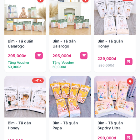
Bỉm - Tã quần
Bỉm - Tã dán
Bỉm - Tã quần
Ualarogo
Ualarogo
Honey
295,000đ
295,000đ
229,000đ
Tặng Voucher
Tặng Voucher
280,000đ
50,000đ
50,000đ
-41k
Bỉm - Tã dán
Bỉm - Tã quần
Bỉm - Tã quần
Honey
Papa
Supdry Ultra
290,000đ