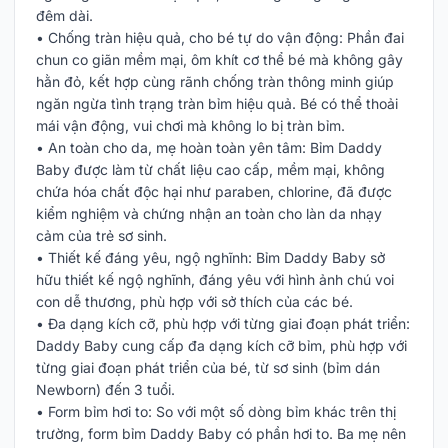
đêm dài.
• Chống tràn hiệu quả, cho bé tự do vận động: Phần đai
chun co giãn mềm mại, ôm khít cơ thể bé mà không gây
hằn đỏ, kết hợp cùng rãnh chống tràn thông minh giúp
ngăn ngừa tình trạng tràn bỉm hiệu quả. Bé có thể thoải
mái vận động, vui chơi mà không lo bị tràn bỉm.
• An toàn cho da, mẹ hoàn toàn yên tâm: Bỉm Daddy
Baby được làm từ chất liệu cao cấp, mềm mại, không
chứa hóa chất độc hại như paraben, chlorine, đã được
kiểm nghiệm và chứng nhận an toàn cho làn da nhạy
cảm của trẻ sơ sinh.
• Thiết kế đáng yêu, ngộ nghĩnh: Bỉm Daddy Baby sở
hữu thiết kế ngộ nghĩnh, đáng yêu với hình ảnh chú voi
con dễ thương, phù hợp với sở thích của các bé.
• Đa dạng kích cỡ, phù hợp với từng giai đoạn phát triển:
Daddy Baby cung cấp đa dạng kích cỡ bỉm, phù hợp với
từng giai đoạn phát triển của bé, từ sơ sinh (bỉm dán
Newborn) đến 3 tuổi.
• Form bỉm hơi to: So với một số dòng bỉm khác trên thị
trường, form bỉm Daddy Baby có phần hơi to. Ba mẹ nên