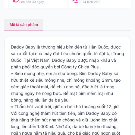
Lên đến 30 ngày
0974 820 259
Mô tả sản phẩm
Daddy Baby là thương hiệu bỉm đến từ Hàn Quốc, được
sản xuất tại nhà máy đạt tiêu chuẩn quốc tế đặt tại Trung
Quốc. Tại Việt Nam, Daddy Baby được nhập khẩu và
phân phối độc quyền bởi Công ty Chica Plus.
• Siêu mỏng nhẹ, êm ái như bông: Bỉm Daddy Baby sở
hữu thiết kế siêu mỏng nhẹ, chỉ mỏng khoảng 2mm, tạo
cảm giác thoải mái, dễ chịu cho bé, đặc biệt là trong
những ngày hè nóng bức. Bề mặt bỉm mềm mại như
bông, nâng niu làn da bé yêu.
• Thấm hút vượt trội, giữ da bé khô thoáng suốt 12 giờ:
Với công nghệ thấm hút tiên tiến, bỉm Daddy Baby có
khả năng thấm hút nhanh chóng và giữ lượng lớn chất
lỏng, lên đến 1.000ml. Nhờ đó, da bé luôn khô thoáng,
ngăn ngừa hăm tã hiệu quả, cho bé giấc ngủ ngon suốt