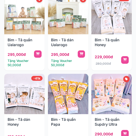
Bỉm - Tã quần
Bỉm - Tã dán
Bỉm - Tã quần
Ualarogo
Ualarogo
Honey
295,000đ
295,000đ
229,000đ
Tặng Voucher
Tặng Voucher
280,000đ
50,000đ
50,000đ
-41k
Bỉm - Tã dán
Bỉm - Tã quần
Bỉm - Tã quần
Honey
Papa
Supdry Ultra
290,000đ