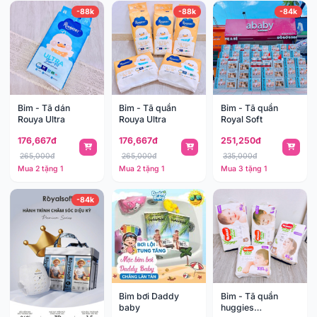
-88k
-88k
-84k
Bỉm - Tã dán
Bỉm - Tã quần
Bỉm - Tã quần
Rouya Ultra
Rouya Ultra
Royal Soft
176,667đ
176,667đ
251,250đ
265,000đ
265,000đ
335,000đ
Mua 2 tặng 1
Mua 2 tặng 1
Mua 3 tặng 1
-84k
Bỉm bơi Daddy
Bỉm - Tã quần
baby
huggies