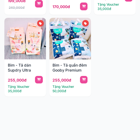
199,000đ
Tặng Voucher
170,000đ
240,000đ
35,000đ
Bỉm - Tã dán
Bỉm - Tã quần đêm
Supdry Ultra
Gooby Premium
255,000đ
255,000đ
Tặng Voucher
Tặng Voucher
35,000đ
50,000đ