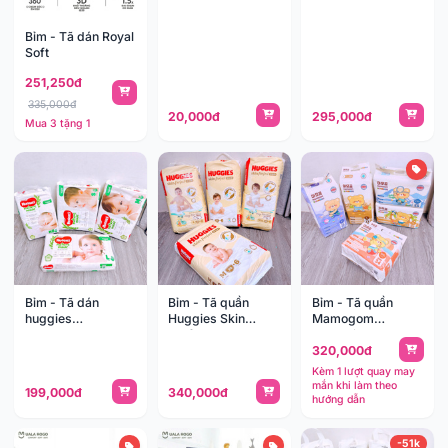
Naturemade
Bỉm - Tã dán Royal
Soft
251,250đ
335,000đ
20,000đ
295,000đ
Mua 3 tặng 1
Bỉm - Tã dán
Bỉm - Tã quần
Bỉm - Tã quần
huggies
Huggies Skin
Mamogom
Naturemade
Perfect
Dynamic
320,000đ
Kèm 1 lượt quay may
mắn khi làm theo
199,000đ
340,000đ
hướng dẫn
-51k