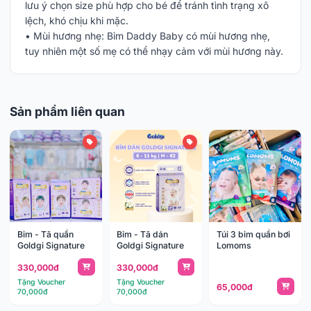
lưu ý chọn size phù hợp cho bé để tránh tình trạng xô
lệch, khó chịu khi mặc.
• Mùi hương nhẹ: Bỉm Daddy Baby có mùi hương nhẹ,
tuy nhiên một số mẹ có thể nhạy cảm với mùi hương này.
Sản phẩm liên quan
Bỉm - Tã quần
Bỉm - Tã dán
Túi 3 bỉm quần bơi
Goldgi Signature
Goldgi Signature
Lomoms
330,000đ
330,000đ
Tặng Voucher
Tặng Voucher
65,000đ
70,000đ
70,000đ