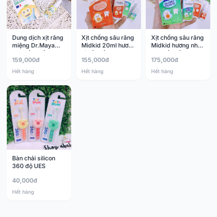
Dung dịch xịt răng
Xịt chống sâu răng
Xịt chống sâu răng
miệng Dr.Maya
Midkid 20ml hương
Midkid hương nho
30ml (0m+)
táo (1y+)
30ml (1y+)
159,000đ
155,000đ
175,000đ
Hết hàng
Hết hàng
Hết hàng
Bàn chải silicon
360 độ UES
40,000đ
Hết hàng