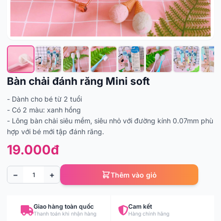
Bàn chải đánh răng Mini soft
- Dành cho bé từ 2 tuổi
- Có 2 màu: xanh hồng
- Lông bàn chải siêu mềm, siêu nhỏ với đường kính 0.07mm phù
hợp với bé mới tập đánh răng.
19.000đ
−
+
Thêm vào giỏ
Giao hàng toàn quốc
Cam kết
Thanh toán khi nhận hàng
Hàng chính hãng