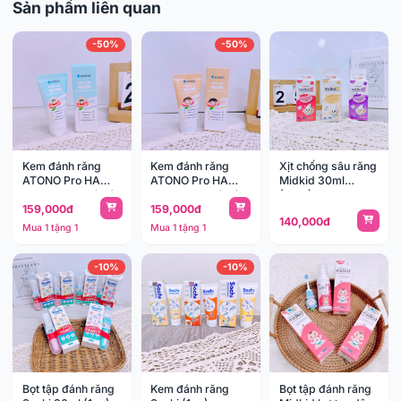
Sản phẩm liên quan
-50%
-50%
Kem đánh răng
Kem đánh răng
Xịt chống sâu răng
ATONO Pro HA
ATONO Pro HA
Midkid 30ml
Baby hương đào (
Kids hương đào (
(3m+)
159,000đ
159,000đ
0-3y)
3-10y)
140,000đ
Mua 1 tặng 1
Mua 1 tặng 1
-10%
-10%
Bọt tập đánh răng
Kem đánh răng
Bọt tập đánh răng