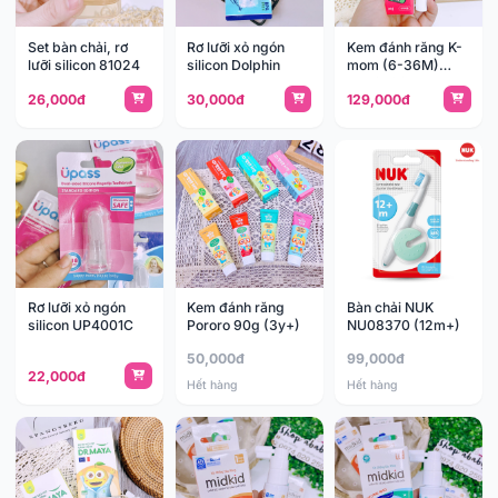
Set bàn chải, rơ
Rơ lưỡi xỏ ngón
Kem đánh răng K-
lưỡi silicon 81024
silicon Dolphin
mom (6-36M)
KM13593
26,000đ
30,000đ
129,000đ
Rơ lưỡi xỏ ngón
Kem đánh răng
Bàn chải NUK
silicon UP4001C
Pororo 90g (3y+)
NU08370 (12m+)
50,000đ
99,000đ
22,000đ
Hết hàng
Hết hàng