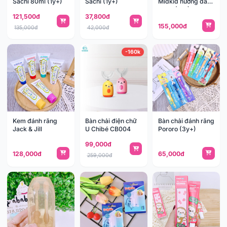
Sachi 80ml (1y+)
Sachi (1y+)
Midkid hương dâu
60ml (1y+)
121,500đ
37,800đ
155,000đ
135,000đ
42,000đ
-160k
Kem đánh răng
Bàn chải điện chữ
Bàn chải đánh răng
Jack & Jill
U Chibé CB004
Pororo (3y+)
99,000đ
128,000đ
65,000đ
259,000đ