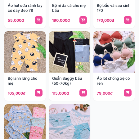
Áo hút sữa rảnh tay
Bộ nỉ da cá cho mẹ
Bộ bầu và sau sinh
có dây đeo 78
bầu
170
55,000đ
190,000đ
170,000đ
Bộ lanh lửng cho
Quần Baggy bầu
Áo lót chống xệ có
mẹ
(50-70kg)
ren
105,000đ
115,000đ
79,000đ