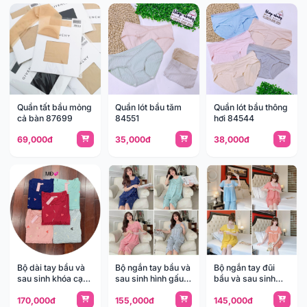
Quần tất bầu mỏng
Quần lót bầu tăm
Quần lót bầu thông
cả bàn 87699
84551
hơi 84544
69,000đ
35,000đ
38,000đ
Bộ dài tay bầu và
Bộ ngắn tay bầu và
Bộ ngắn tay đũi
sau sinh khóa cạnh
sau sinh hình gấu
bầu và sau sinh
82915
MT82908
BV82885
170,000đ
155,000đ
145,000đ