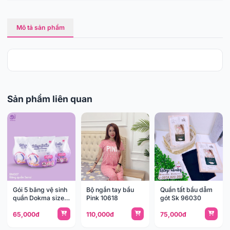
Mô tả sản phẩm
Sản phẩm liên quan
Gói 5 băng vệ sinh
Bộ ngắn tay bầu
Quần tất bầu dẫm
quần Dokma size
Pink 10618
gót Sk 96030
M-L
65,000đ
110,000đ
75,000đ