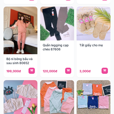
Quần legging cạp
Tất giấy cho mẹ
chéo 87606
Bộ nỉ bông bầu và
sau sinh 80652
199,000đ
120,000đ
3,000đ