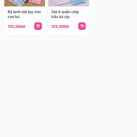
Bộ lanh dài tay cho
Set 4 quần chíp
con bú
bầu túi zip
135,000đ
125,000đ